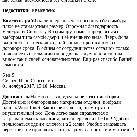
Недостатки
Не выявлено
Комментарий
Искали дверь для частного дома без тамбура
плюс не стандартный размер. Огромная благодарность
менеджеру Соловову Владимиру, помог определиться с
выбором типа самой двери и её внешнего вида. Дверь была
выполнена на несколько дней раньше прописанного в
договоре срока. В общем от сотрудничества остались только
положительные эмоции плюс дверь радует как внешним
видом так и своей основательностью. Еще раз спасибо Вашей
компании.
5
из 5
Сигаев Иван Сергеевич
01 ноября 2017, 15:18, Москва
Достоинства
На мой взгляд, идеальное качество сборки.
Достойные и благородные материалы отделки (выбрали
панель WoodLine). Закрывается легко, несмотря на
внушительный вес. Дочь легко сама справляется с
закрыванием/открыванием, хотя дверь весит 120 кг! Удобно
пользоваться одним ключом на 2 замка. Удобно заказывать
через сайт, не пришлось тратить время на поездки в магазины!