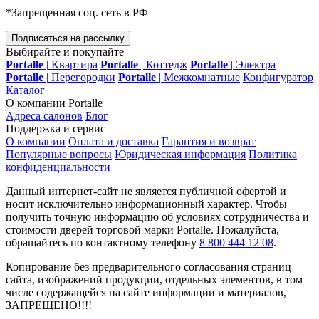
*Запрещенная соц. сеть в РФ
Подписаться на рассылку
Выбирайте и покупайте
Portalle
|
Квартира
Portalle
|
Коттедж
Portalle
|
Электра
Portalle
|
Перегородки
Portalle
|
Межкомнатные
Конфигуратор
Каталог
О компании Portalle
Адреса салонов
Блог
Поддержка и сервис
О компании
Оплата и доставка
Гарантия и возврат
Популярные вопросы
Юридическая информация
Политика
конфиденциальности
Данный интернет-сайт не является публичной офертой и
носит исключительно информационный характер. Чтобы
получить точную информацию об условиях сотрудничества и
стоимости дверей торговой марки Portalle. Пожалуйста,
обращайтесь по контактному телефону
8 800 444 12 08
.
Копирование без предварительного согласования страниц
сайта, изображений продукции, отдельных элементов, в том
числе содержащейся на сайте информации и материалов,
ЗАПРЕЩЕНО!!!!