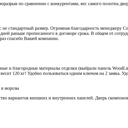
моразрыв по сравнению с конкурентами, вес самого полотна две
юс не стандартный размер. Огромная благодарность менеджеру С
 дней раньше прописанного в договоре срока. В общем от сотру
 раз спасибо Вашей компании.
йные и благородные материалы отделки (выбрали панель WoodLin
весит 120 кг! Удобно пользоваться одним ключом на 2 замка. Удо
 в морозы
тво вариантов внешних и внутренних панелей. Дверь скомпонова