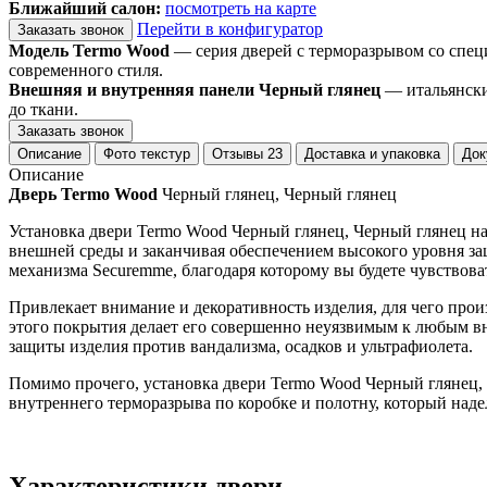
Ближайший салон:
посмотреть на карте
Перейти в конфигуратор
Заказать звонок
Модель Termo Wood
— серия дверей с терморазрывом со спец
современного стиля.
Внешняя и внутренняя панели Черный глянец
— итальянски
до ткани.
Заказать звонок
Описание
Фото текстур
Отзывы
23
Доставка и упаковка
Док
Описание
Дверь Termo Wood
Черный глянец, Черный глянец
Установка двери Termo Wood Черный глянец, Черный глянец на
внешней среды и заканчивая обеспечением высокого уровня защ
механизма Securemme, благодаря которому вы будете чувствоват
Привлекает внимание и декоративность изделия, для чего пр
этого покрытия делает его совершенно неуязвимым к любым вн
защиты изделия против вандализма, осадков и ультрафиолета.
Помимо прочего, установка двери Termo Wood Черный глянец, 
внутреннего терморазрыва по коробке и полотну, который н
Характеристики двери