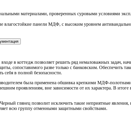
иальными материалами, проверенных суровыми условиями экспл
е влагостойкие панели МДФ, с высоким уровнем антивандальнос
ументация
 входе в коттедж позволяет решить ряд немаловажных задач, на
иты, сопоставимого разве только с банковским. Обеспечить тако
ь себя в полной безопасности.
оизводителем была применена обшивка крепкими МДФ-полотнами 
ешним проявлениям, вне зависимости от их характера. В итоге
Черный глянец позволит исключить такие неприятные явления, 
аделяет всю группу отменными защитными свойствами.