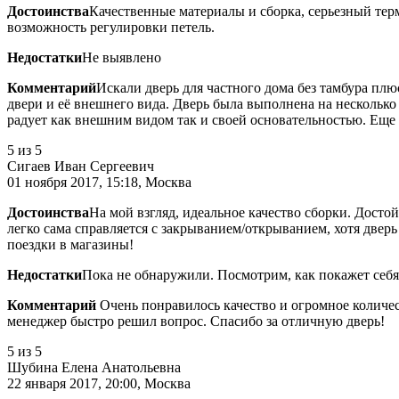
Достоинства
Качественные материалы и сборка, серьезный тер
возможность регулировки петель.
Недостатки
Не выявлено
Комментарий
Искали дверь для частного дома без тамбура пл
двери и её внешнего вида. Дверь была выполнена на несколько
радует как внешним видом так и своей основательностью. Еще
5
из 5
Сигаев Иван Сергеевич
01 ноября 2017, 15:18, Москва
Достоинства
На мой взгляд, идеальное качество сборки. Досто
легко сама справляется с закрыванием/открыванием, хотя дверь 
поездки в магазины!
Недостатки
Пока не обнаружили. Посмотрим, как покажет себя
Комментарий
Очень понравилось качество и огромное количес
менеджер быстро решил вопрос. Спасибо за отличную дверь!
5
из 5
Шубина Елена Анатольевна
22 января 2017, 20:00, Москва