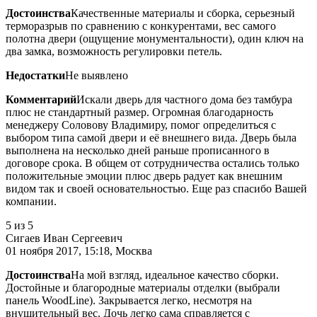
Достоинства
Качественные материалы и сборка, серьезный
терморазрыв по сравнению с конкурентами, вес самого
полотна двери (ощущение монументальности), один ключ на
два замка, возможность регулировки петель.
Недостатки
Не выявлено
Комментарий
Искали дверь для частного дома без тамбура
плюс не стандартный размер. Огромная благодарность
менеджеру Соловову Владимиру, помог определиться с
выбором типа самой двери и её внешнего вида. Дверь была
выполнена на несколько дней раньше прописанного в
договоре срока. В общем от сотрудничества остались только
положительные эмоции плюс дверь радует как внешним
видом так и своей основательностью. Еще раз спасибо Вашей
компании.
5
из 5
Сигаев Иван Сергеевич
01 ноября 2017, 15:18, Москва
Достоинства
На мой взгляд, идеальное качество сборки.
Достойные и благородные материалы отделки (выбрали
панель WoodLine). Закрывается легко, несмотря на
внушительный вес. Дочь легко сама справляется с