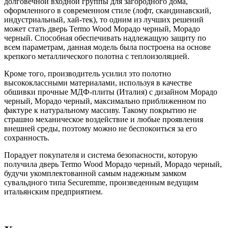
долговечной входной группы для загородного дома,
оформленного в современном стиле (лофт, скандинавский,
индустриальный, хай-тек), то одним из лучших решений
может стать дверь Termo Wood Морадо черный, Морадо
черный. Способная обеспечивать надлежащую защиту по
всем параметрам, данная модель была построена на основе
крепкого металлического полотна с теплоизоляцией.
Кроме того, производитель усилил это полотно
высококлассными материалами, используя в качестве
обшивки прочные МДФ-плиты (Италия) с дизайном Морадо
черный, Морадо черный, максимально приближенном по
фактуре к натуральному массиву. Такому покрытию не
страшно механическое воздействие и любые проявления
внешней среды, поэтому можно не беспокоиться за его
сохранность.
Порадует покупателя и система безопасности, которую
получила дверь Termo Wood Морадо черный, Морадо черный,
будучи укомплектованной самым надежным замком
сувальдного типа Securemme, произведенным ведущим
итальянским предприятием.