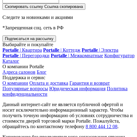
Скопировать ссылку
Ссылка скопирована
Следите за новинками и акциями
*Запрещенная соц. сеть в РФ
Подписаться на рассылку
Выбирайте и покупайте
Portalle
|
Квартира
Portalle
|
Коттедж
Portalle
|
Электра
Portalle
|
Перегородки
Portalle
|
Межкомнатные
Конфигуратор
Каталог
О компании Portalle
Адреса салонов
Блог
Поддержка и сервис
О компании
Оплата и доставка
Гарантия и возврат
Популярные вопросы
Юридическая информация
Политика
конфиденциальности
Данный интернет-сайт не является публичной офертой и
носит исключительно информационный характер. Чтобы
получить точную информацию об условиях сотрудничества и
стоимости дверей торговой марки Portalle. Пожалуйста,
обращайтесь по контактному телефону
8 800 444 12 08
.
Копирование без предварительного согласования страниц