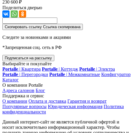
230 600 ₽
Поделиться дверью
Скопировать ссылку
Ссылка скопирована
Следите за новинками и акциями
*Запрещенная соц. сеть в РФ
Подписаться на рассылку
Выбирайте и покупайте
Portalle
|
Квартира
Portalle
|
Коттедж
Portalle
|
Электра
Portalle
|
Перегородки
Portalle
|
Межкомнатные
Конфигуратор
Каталог
О компании Portalle
Адреса салонов
Блог
Поддержка и сервис
О компании
Оплата и доставка
Гарантия и возврат
Популярные вопросы
Юридическая информация
Политика
конфиденциальности
Данный интернет-сайт не является публичной офертой и
носит исключительно информационный характер. Чтобы
получить точную информацию об условиях сотрудничества и