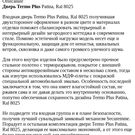
Описание
Дверь Termo Plus
Patina, Ral 8025
Входная дверь Termo Plus Patina, Ral 8025 получившая
двухстороннее оформление в разном цвете и материалах
отделки поможет сбалансировать экстерьерный и
интерьерный дизайн загородного коттеджа в современном
стиле. Помимо эстетичной нагрузки модель несет еще и
функциональную, защищая дом от ненастья, шквальных
ветров, сквозняка и даже самого громкого уличного шума.
Для этого внутри изделия было предусмотрено прочное
стальное полотно с терморазрывом, покрытое с внешней
стороны антикоррозийным составом в несколько слоев, тогда
как изнутри использовались МДФ-плиты с покраской
специальной автомобильной эмалью. Особенность последней
заключается в том, что она имеет влагостойкий состав, не
ржавея сама и не давая делать это внутреннему основанию,
попутно обеспечивая сохранность дизайна Termo Plus Patina,
Ral 8025
Не подведете эта входная группа и в плане безопасности,
получив лучший сувальдный замковый механизм Securemme.
Порадует и остальная комплектация двери Termo Plus Patina,
Ral 8025, делающая ее максимально экономной, а от этого еще
более привлекательной для приобретения.