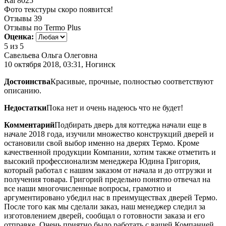
Ral 8025
Фото текстуры скоро появится!
Отзывы
39
Отзывы по Termo Plus
Оценка:
5
из 5
Савельева Ольга Олеговна
10 октября 2018, 03:31, Ногинск
Достоинства
Красивые, прочные, полностью соответствуют
описанию.
Недостатки
Пока нет и очень надеюсь что не будет!
Комментарий
Подбирать дверь для коттеджа начали еще в
начале 2018 года, изучили множество конструкций дверей и
остановили свой выбор именно на дверях Термо. Кроме
качественной продукции Компании, хотим также отметить и
высокий профессионализм менеджера Юдина Григория,
который работал с нашим заказом от начала и до отгрузки и
получения товара. Григорий предельно понятно отвечал на
все наши многочисленные вопросы, грамотно и
аргументировано убедил нас в преимуществах дверей Термо.
После того как мы сделали заказ, наш менеджер следил за
изготовлением дверей, сообщал о готовности заказа и его
отправке. Очень приятно было работать с вашей Компанией,