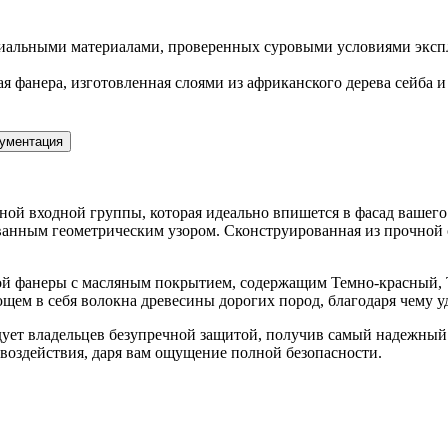
иальными материалами, проверенных суровыми условиями экспл
я фанера, изготовленная слоями из африканского дерева сейба 
ументация
ной входной группы, которая идеально впишется в фасад вашего 
ованным геометрическим узором. Сконструированная из прочной с
ой фанеры с масляным покрытием, содержащим Темно-красный, Т
щем в себя волокна древесины дорогих пород, благодаря чему у
дует владельцев безупречной защитой, получив самый надежны
воздействия, даря вам ощущение полной безопасности.