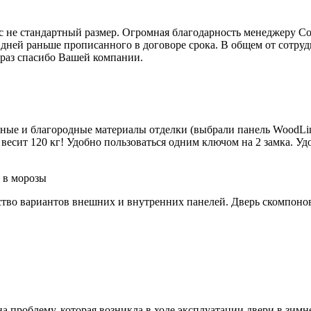
юс не стандартный размер. Огромная благодарность менеджеру С
 дней раньше прописанного в договоре срока. В общем от сотру
 раз спасибо Вашей компании.
йные и благородные материалы отделки (выбрали панель WoodLin
весит 120 кг! Удобно пользоваться одним ключом на 2 замка. Удо
 в морозы
тво вариантов внешних и внутренних панелей. Дверь скомпонова
на проблему, которая возникла в ходе эксплуатации двери в зим