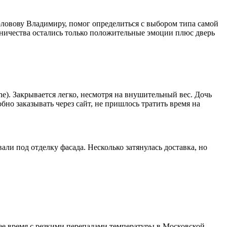
оловову Владимиру, помог определиться с выбором типа самой
дничества остались только положительные эмоции плюс дверь
e). Закрывается легко, несмотря на внушительный вес. Дочь
бно заказывать через сайт, не пришлось тратить время на
ли под отделку фасада. Несколько затянулась доставка, но
нее время с резкими перепадами температуры в Московской