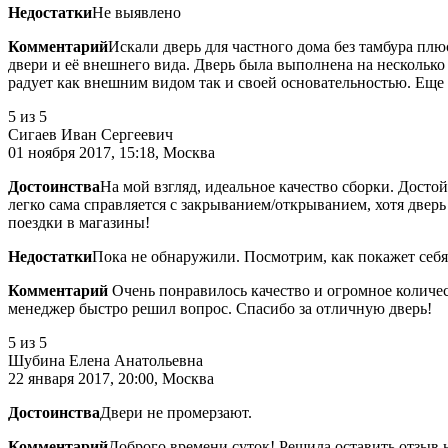
Недостатки
Не выявлено
Комментарий
Искали дверь для частного дома без тамбура пл
двери и её внешнего вида. Дверь была выполнена на несколько
радует как внешним видом так и своей основательностью. Еще
5
из 5
Сигаев Иван Сергеевич
01 ноября 2017, 15:18, Москва
Достоинства
На мой взгляд, идеальное качество сборки. Досто
легко сама справляется с закрыванием/открыванием, хотя дверь 
поездки в магазины!
Недостатки
Пока не обнаружили. Посмотрим, как покажет себя
Комментарий
Очень понравилось качество и огромное количес
менеджер быстро решил вопрос. Спасибо за отличную дверь!
5
из 5
Шубина Елена Анатольевна
22 января 2017, 20:00, Москва
Достоинства
Двери не промерзают.
Комментарий
Доброго времени суток! Решила оставить отзыв 