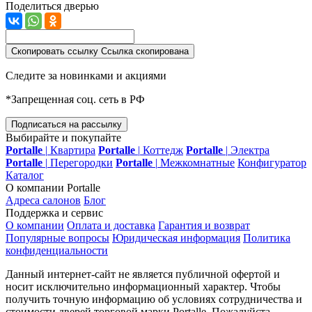
Поделиться дверью
Скопировать ссылку
Ссылка скопирована
Следите за новинками и акциями
*Запрещенная соц. сеть в РФ
Подписаться на рассылку
Выбирайте и покупайте
Portalle
|
Квартира
Portalle
|
Коттедж
Portalle
|
Электра
Portalle
|
Перегородки
Portalle
|
Межкомнатные
Конфигуратор
Каталог
О компании Portalle
Адреса салонов
Блог
Поддержка и сервис
О компании
Оплата и доставка
Гарантия и возврат
Популярные вопросы
Юридическая информация
Политика
конфиденциальности
Данный интернет-сайт не является публичной офертой и
носит исключительно информационный характер. Чтобы
получить точную информацию об условиях сотрудничества и
стоимости дверей торговой марки Portalle. Пожалуйста,