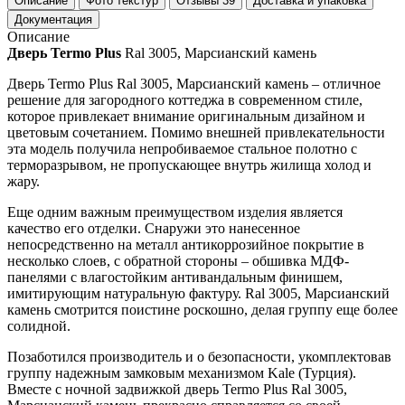
Описание
Фото текстур
Отзывы
39
Доставка и упаковка
Документация
Описание
Дверь Termo Plus
Ral 3005, Марсианский камень
Дверь Termo Plus Ral 3005, Марсианский камень – отличное
решение для загородного коттеджа в современном стиле,
которое привлекает внимание оригинальным дизайном и
цветовым сочетанием. Помимо внешней привлекательности
эта модель получила непробиваемое стальное полотно с
терморазрывом, не пропускающее внутрь жилища холод и
жару.
Еще одним важным преимуществом изделия является
качество его отделки. Снаружи это нанесенное
непосредственно на металл антикоррозийное покрытие в
несколько слоев, с обратной стороны – обшивка МДФ-
панелями с влагостойким антивандальным финишем,
имитирующим натуральную фактуру. Ral 3005, Марсианский
камень смотрится поистине роскошно, делая группу еще более
солидной.
Позаботился производитель и о безопасности, укомплектовав
группу надежным замковым механизмом Kale (Турция).
Вместе с ночной задвижкой дверь Termo Plus Ral 3005,