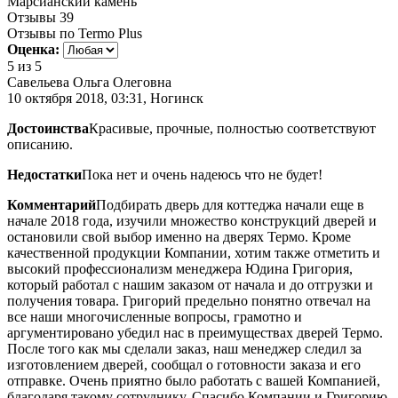
Марсианский камень
Отзывы
39
Отзывы по Termo Plus
Оценка:
5
из 5
Савельева Ольга Олеговна
10 октября 2018, 03:31, Ногинск
Достоинства
Красивые, прочные, полностью соответствуют
описанию.
Недостатки
Пока нет и очень надеюсь что не будет!
Комментарий
Подбирать дверь для коттеджа начали еще в
начале 2018 года, изучили множество конструкций дверей и
остановили свой выбор именно на дверях Термо. Кроме
качественной продукции Компании, хотим также отметить и
высокий профессионализм менеджера Юдина Григория,
который работал с нашим заказом от начала и до отгрузки и
получения товара. Григорий предельно понятно отвечал на
все наши многочисленные вопросы, грамотно и
аргументировано убедил нас в преимуществах дверей Термо.
После того как мы сделали заказ, наш менеджер следил за
изготовлением дверей, сообщал о готовности заказа и его
отправке. Очень приятно было работать с вашей Компанией,
благодаря такому сотруднику. Спасибо Компании и Григорию