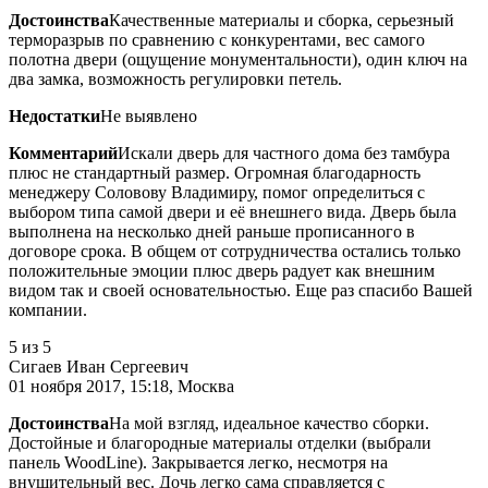
Достоинства
Качественные материалы и сборка, серьезный
терморазрыв по сравнению с конкурентами, вес самого
полотна двери (ощущение монументальности), один ключ на
два замка, возможность регулировки петель.
Недостатки
Не выявлено
Комментарий
Искали дверь для частного дома без тамбура
плюс не стандартный размер. Огромная благодарность
менеджеру Соловову Владимиру, помог определиться с
выбором типа самой двери и её внешнего вида. Дверь была
выполнена на несколько дней раньше прописанного в
договоре срока. В общем от сотрудничества остались только
положительные эмоции плюс дверь радует как внешним
видом так и своей основательностью. Еще раз спасибо Вашей
компании.
5
из 5
Сигаев Иван Сергеевич
01 ноября 2017, 15:18, Москва
Достоинства
На мой взгляд, идеальное качество сборки.
Достойные и благородные материалы отделки (выбрали
панель WoodLine). Закрывается легко, несмотря на
внушительный вес. Дочь легко сама справляется с