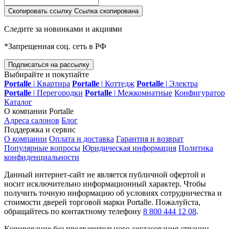
Скопировать ссылку
Ссылка скопирована
Следите за новинками и акциями
*Запрещенная соц. сеть в РФ
Подписаться на рассылку
Выбирайте и покупайте
Portalle
|
Квартира
Portalle
|
Коттедж
Portalle
|
Электра
Portalle
|
Перегородки
Portalle
|
Межкомнатные
Конфигуратор
Каталог
О компании Portalle
Адреса салонов
Блог
Поддержка и сервис
О компании
Оплата и доставка
Гарантия и возврат
Популярные вопросы
Юридическая информация
Политика
конфиденциальности
Данный интернет-сайт не является публичной офертой и
носит исключительно информационный характер. Чтобы
получить точную информацию об условиях сотрудничества и
стоимости дверей торговой марки Portalle. Пожалуйста,
обращайтесь по контактному телефону
8 800 444 12 08
.
Копирование без предварительного согласования страниц