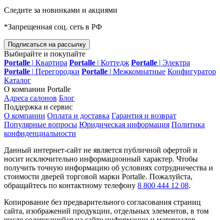
Следите за новинками и акциями
*Запрещенная соц. сеть в РФ
Подписаться на рассылку
Выбирайте и покупайте
Portalle
|
Квартира
Portalle
|
Коттедж
Portalle
|
Электра
Portalle
|
Перегородки
Portalle
|
Межкомнатные
Конфигуратор
Каталог
О компании Portalle
Адреса салонов
Блог
Поддержка и сервис
О компании
Оплата и доставка
Гарантия и возврат
Популярные вопросы
Юридическая информация
Политика
конфиденциальности
Данный интернет-сайт не является публичной офертой и
носит исключительно информационный характер. Чтобы
получить точную информацию об условиях сотрудничества и
стоимости дверей торговой марки Portalle. Пожалуйста,
обращайтесь по контактному телефону
8 800 444 12 08
.
Копирование без предварительного согласования страниц
сайта, изображений продукции, отдельных элементов, в том
числе содержащейся на сайте информации и материалов,