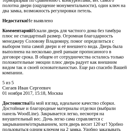
терморазрыв по сравнению с конкурентами, вес самого
полотна двери (ощущение монументальности), один ключ на
два замка, возможность регулировки петель.
Недостатки
Не выявлено
Комментарий
Искали дверь для частного дома без тамбура
плюс не стандартный размер. Огромная благодарность
менеджеру Соловову Владимиру, помог определиться с
выбором типа самой двери и её внешнего вида. Дверь была
выполнена на несколько дней раньше прописанного в
договоре срока. В общем от сотрудничества остались только
положительные эмоции плюс дверь радует как внешним
видом так и своей основательностью. Еще раз спасибо Вашей
компании.
5
из 5
Сигаев Иван Сергеевич
01 ноября 2017, 15:18, Москва
Достоинства
На мой взгляд, идеальное качество сборки.
Достойные и благородные материалы отделки (выбрали
панель WoodLine). Закрывается легко, несмотря на
внушительный вес. Дочь легко сама справляется с
закрыванием/открыванием, хотя дверь весит 120 кг! Удобно
пользоваться одним ключом на 2 замка. Удобно заказывать