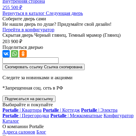
Внутренняя сторона
255 500 ₽
Вернуться в каталог
Следующая дверь
Соберите дверь сами
Не нашли дверь по душе? Придумайте свой дизайн!
Перейти в конфигуратор
Скрытая дверь
Черный глянец, Темный мрамор (Глянец)
203 900 ₽
Поделиться дверью
Скопировать ссылку
Ссылка скопирована
Следите за новинками и акциями
*Запрещенная соц. сеть в РФ
Подписаться на рассылку
Выбирайте и покупайте
Portalle
|
Квартира
Portalle
|
Коттедж
Portalle
|
Электра
Portalle
|
Перегородки
Portalle
|
Межкомнатные
Конфигуратор
Каталог
О компании Portalle
Адреса салонов
Блог