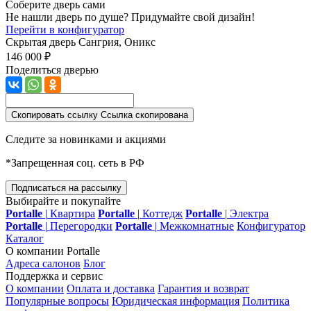
Соберите дверь сами
Не нашли дверь по душе? Придумайте свой дизайн!
Перейти в конфигуратор
Скрытая дверь
Сангрия, Оникс
146 000 ₽
Поделиться дверью
Скопировать ссылку
Ссылка скопирована
Следите за новинками и акциями
*Запрещенная соц. сеть в РФ
Подписаться на рассылку
Выбирайте и покупайте
Portalle
|
Квартира
Portalle
|
Коттедж
Portalle
|
Электра
Portalle
|
Перегородки
Portalle
|
Межкомнатные
Конфигуратор
Каталог
О компании Portalle
Адреса салонов
Блог
Поддержка и сервис
О компании
Оплата и доставка
Гарантия и возврат
Популярные вопросы
Юридическая информация
Политика