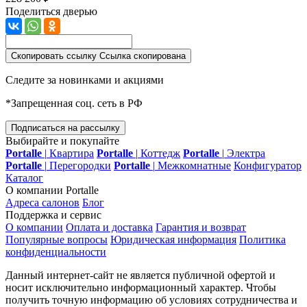
Поделиться дверью
Скопировать ссылку
Ссылка скопирована
Следите за новинками и акциями
*Запрещенная соц. сеть в РФ
Подписаться на рассылку
Выбирайте и покупайте
Portalle
|
Квартира
Portalle
|
Коттедж
Portalle
|
Электра
Portalle
|
Перегородки
Portalle
|
Межкомнатные
Конфигуратор
Каталог
О компании Portalle
Адреса салонов
Блог
Поддержка и сервис
О компании
Оплата и доставка
Гарантия и возврат
Популярные вопросы
Юридическая информация
Политика
конфиденциальности
Данный интернет-сайт не является публичной офертой и
носит исключительно информационный характер. Чтобы
получить точную информацию об условиях сотрудничества и