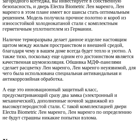
загородного коттеджа, вы инвестируете в собственную
безопасность, и дверь Electra Biometric Лен маренго, Лен
маренго в этом плане имеет все шансы стать оптимальным
решением. Модель получила прочное полотно и короб из
износостойкой холоднокатаной стали с комплектным
герметичным уплотнителем из Германии.
Наличие терморазрыва делает данное изделие настоящим
щитом между жилым пространством и внешней средой,
благодаря чему в вашем доме всегда будет тепло и уютно. А
также тихо, поскольку еще одним его достоинством является
качественная шумоизоляция. Обшивка МДФ-панелями
сделает расцветку Лен маренго, Лен маренго неуязвимой, для
чего была использована специальная антивандальная и
антикоррозийная обработка.
А еще это инновационный защитный класс,
предусматривающий сразу два замка (электронный и
механический), дополненные ночной задвижкой из
высокоуглеродистой стали. С такой комплектацией двери
Electra Biometric Лен маренго, Лен маренго по определению
не будут страшны никакие попытки взлома.