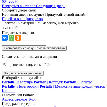
604 200 ₽
Вернуться в каталог
Следующая дверь
Соберите дверь сами
Не нашли дверь по душе? Придумайте свой дизайн!
Перейти в конфигуратор
Электра Биометрик
Лен маренго, Лен маренго
459 100 ₽
Поделиться дверью
Скопировать ссылку
Ссылка скопирована
Следите за новинками и акциями
*Запрещенная соц. сеть в РФ
Подписаться на рассылку
Выбирайте и покупайте
Portalle
|
Квартира
Portalle
|
Коттедж
Portalle
|
Электра
Portalle
|
Перегородки
Portalle
|
Межкомнатные
Конфигуратор
Каталог
О компании Portalle
Адреса салонов
Блог
Поддержка и сервис