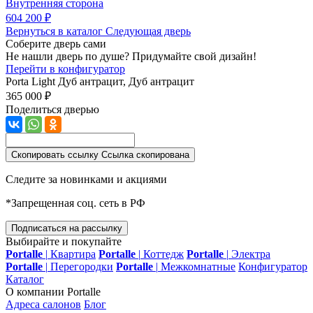
Внутренняя сторона
604 200 ₽
Вернуться в каталог
Следующая дверь
Соберите дверь сами
Не нашли дверь по душе? Придумайте свой дизайн!
Перейти в конфигуратор
Porta Light
Дуб антрацит, Дуб антрацит
365 000 ₽
Поделиться дверью
Скопировать ссылку
Ссылка скопирована
Следите за новинками и акциями
*Запрещенная соц. сеть в РФ
Подписаться на рассылку
Выбирайте и покупайте
Portalle
|
Квартира
Portalle
|
Коттедж
Portalle
|
Электра
Portalle
|
Перегородки
Portalle
|
Межкомнатные
Конфигуратор
Каталог
О компании Portalle
Адреса салонов
Блог