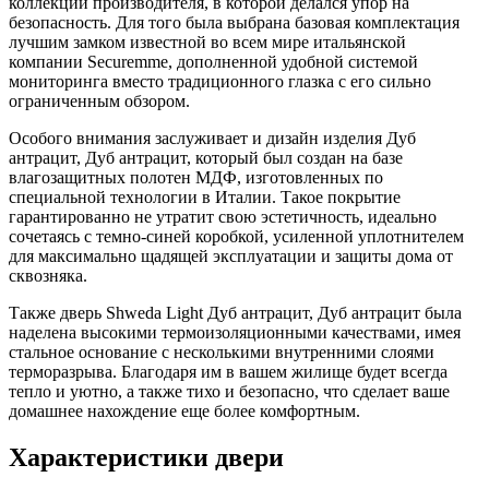
коллекции производителя, в которой делался упор на
безопасность. Для того была выбрана базовая комплектация
лучшим замком известной во всем мире итальянской
компании Securemme, дополненной удобной системой
мониторинга вместо традиционного глазка с его сильно
ограниченным обзором.
Особого внимания заслуживает и дизайн изделия Дуб
антрацит, Дуб антрацит, который был создан на базе
влагозащитных полотен МДФ, изготовленных по
специальной технологии в Италии. Такое покрытие
гарантированно не утратит свою эстетичность, идеально
сочетаясь с темно-синей коробкой, усиленной уплотнителем
для максимально щадящей эксплуатации и защиты дома от
сквозняка.
Также дверь Shweda Light Дуб антрацит, Дуб антрацит была
наделена высокими термоизоляционными качествами, имея
стальное основание с несколькими внутренними слоями
терморазрыва. Благодаря им в вашем жилище будет всегда
тепло и уютно, а также тихо и безопасно, что сделает ваше
домашнее нахождение еще более комфортным.
Характеристики двери