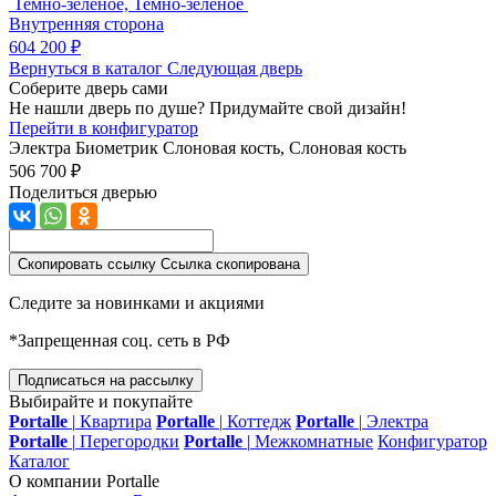
Темно-зеленое, Темно-зеленое
Внутренняя сторона
604 200 ₽
Вернуться в каталог
Следующая дверь
Соберите дверь сами
Не нашли дверь по душе? Придумайте свой дизайн!
Перейти в конфигуратор
Электра Биометрик
Слоновая кость, Слоновая кость
506 700 ₽
Поделиться дверью
Скопировать ссылку
Ссылка скопирована
Следите за новинками и акциями
*Запрещенная соц. сеть в РФ
Подписаться на рассылку
Выбирайте и покупайте
Portalle
|
Квартира
Portalle
|
Коттедж
Portalle
|
Электра
Portalle
|
Перегородки
Portalle
|
Межкомнатные
Конфигуратор
Каталог
О компании Portalle