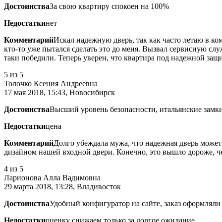
Достоинства
За свою квартиру спокоен на 100%
Недостатки
нет
Комментарий
Искал надежную дверь, так как часто летаю в ко
кто-то уже пытался сделать это до меня. Вызвал сервисную слу
таки победили. Теперь уверен, что квартира под надежной защ
5
из 5
Толочко Ксения Андреевна
17 мая 2018, 15:43, Новосибирск
Достоинства
Высший уровень безопасности, итальянские замк
Недостатки
цена
Комментарий
Долго убеждала мужа, что надежная дверь может 
дизайном нашей входной двери. Конечно, это вышло дороже, чем
4
из 5
Ларионова Алла Вадимовна
29 марта 2018, 13:28, Владивосток
Достоинства
Удобный конфигуратор на сайте, заказ оформляли
Недостатки
оценку снижаем только за долгое ожидание