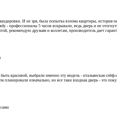
мандировки. И не зря, была попытка взлома квартиры, история не
жбу - профессионалы 5 часов вскрывали, ведь дверь и не отогнут
итой, рекомендую друзьям и коллегам, производитель дает гаран
и
быть красивой, выбрали именно эту модель - итальянская сейф-с
 планировали изначально, но все таки входная дверь - это поку
 сами