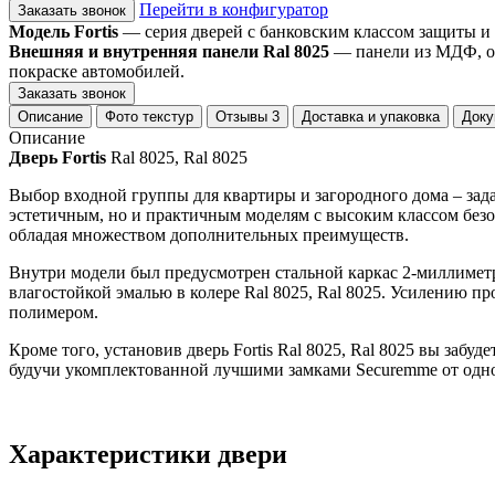
Перейти в конфигуратор
Заказать звонок
Модель Fortis
— серия дверей с банковским классом защиты и
Внешняя и внутренняя панели Ral 8025
— панели из МДФ, ок
покраске автомобилей.
Заказать звонок
Описание
Фото текстур
Отзывы
3
Доставка и упаковка
Доку
Описание
Дверь Fortis
Ral 8025, Ral 8025
Выбор входной группы для квартиры и загородного дома – зада
эстетичным, но и практичным моделям с высоким классом безопа
обладая множеством дополнительных преимуществ.
Внутри модели был предусмотрен стальной каркас 2-миллиме
влагостойкой эмалью в колере Ral 8025, Ral 8025. Усилению п
полимером.
Кроме того, установив дверь Fortis Ral 8025, Ral 8025 вы заб
будучи укомплектованной лучшими замками Securemme от од
Характеристики двери