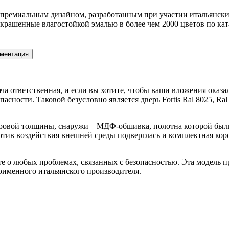
 премиальным дизайном, разработанным при участии итальянских
рашенные влагостойкой эмалью в более чем 2000 цветов по ка
ментация
ча ответственная, и если вы хотите, чтобы ваши вложения оказа
сности. Таковой безусловно является дверь Fortis Ral 8025, Ral
тровой толщины, снаружи – МДФ-обшивка, полотна которой бы
ротив воздействия внешней среды подверглась и комплектная ко
удете о любых проблемах, связанных с безопасностью. Эта модель
ноименного итальянского производителя.