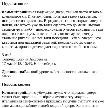
Недостатки
нет
Комментарий
Искал надежную дверь, так как часто летаю в
командировки. И не зря, была попытка взлома квартиры,
история не из приятных. Вернулся, пытался открыть дверь и
понял, что кто-то уже пытался сделать это до меня. Вызвал
сервисную службу - профессионалы 5 часов вскрывали, ведь
дверь и не отогнуть, и не спилить, по всему периметру
стальные ригели. Но все таки победили. Теперь уверен, что
квартира под надежной защитой, рекомендую друзьям и
коллегам, производитель дает гарантию от любого взлома.
5
из 5
Толочко Ксения Андреевна
17 мая 2018, 15:43, Новосибирск
Достоинства
Высший уровень безопасности, итальянские
замки
Недостатки
цена
Комментарий
Долго убеждала мужа, что надежная дверь
может быть красивой, выбрали именно эту модель -
итальянская сейф-система пришлась по душе супругу, а я уже
занималась дизайном нашей входной двери. Конечно, это