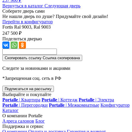
257 900 ₽
Вернуться в каталог
Следующая дверь
Соберите дверь сами
Не нашли дверь по душе? Придумайте свой дизайн!
Перейти в конфигуратор
Fortis
Ral 9003, Ral 9003
247 500 ₽
Поделиться дверью
Скопировать ссылку
Ссылка скопирована
Следите за новинками и акциями
*Запрещенная соц. сеть в РФ
Подписаться на рассылку
Выбирайте и покупайте
Portalle
|
Квартира
Portalle
|
Коттедж
Portalle
|
Электра
Portalle
|
Перегородки
Portalle
|
Межкомнатные
Конфигуратор
Каталог
О компании Portalle
Адреса салонов
Блог
Поддержка и сервис
О компании
Оплата и доставка
Гарантия и возврат