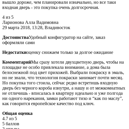
вышло дороже, чем планировали изначально, но все таки
входная дверь - это покупка очень долгосрочная.
4
из 5
Ларионова Алла Вадимовна
29 марта 2018, 13:28, Владивосток
Достоинства
Удобный конфигуратор на сайте, заказ
оформляли сами
Недостатки
оценку снижаем только за долгое ожидание
Комментарий
Мы сразу хотели двухцветную дверь, чтобы на
площадке не особо привлекала внимание, а дома была
белоснежной под цвет прихожей. Выбрали покраску в эмаль,
но не знали, что технология покраски занимает почти месяц.
Но покупка того стоила, сейчас редко встретишь входную
дверь без черного короба изнутри, а нашу и от межкомнатных
не отличишь - вписалась в квартиру идеально и уже полгода
ни одного нарекания, замки работают тихо и “как по маслу”,
как говорится европейское качество под ключ.
Общая оценка
4.7
из 5
5 баллов
2 отзыва