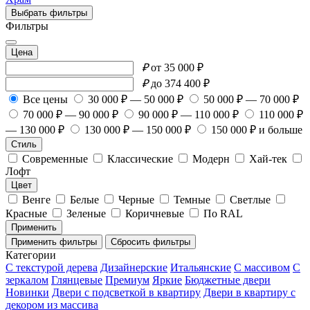
Выбрать фильтры
Фильтры
Цена
₽
от 35 000 ₽
₽
до 374 400 ₽
Все цены
30 000 ₽ — 50 000 ₽
50 000 ₽ — 70 000 ₽
70 000 ₽ — 90 000 ₽
90 000 ₽ — 110 000 ₽
110 000 ₽
— 130 000 ₽
130 000 ₽ — 150 000 ₽
150 000 ₽ и больше
Стиль
Современные
Классические
Модерн
Хай-тек
Лофт
Цвет
Венге
Белые
Черные
Темные
Светлые
Красные
Зеленые
Коричневые
По RAL
Применить
Применить фильтры
Сбросить фильтры
Категории
С текстурой дерева
Дизайнерские
Итальянские
С массивом
С
зеркалом
Глянцевые
Премиум
Яркие
Бюджетные двери
Новинки
Двери с подсветкой в квартиру
Двери в квартиру с
декором из массива