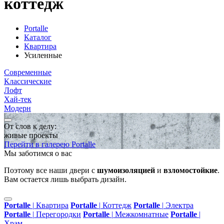
коттедж
Portalle
Каталог
Квартира
Усиленные
Современные
Классические
Лофт
Хай-тек
Модерн
От слов к делу:
живые проекты
Перейти в галерею Portalle
Мы заботимся о вас
Поэтому все наши двери с
шумоизоляцией
и
взломостойкие
.
Вам остается лишь выбрать дизайн.
Portalle
|
Квартира
Portalle
|
Коттедж
Portalle
|
Электра
Portalle
|
Перегородки
Portalle
|
Межкомнатные
Portalle
|
Храм