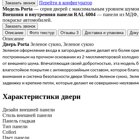
Перейти в конфигуратор
Заказать звонок
Модель Porta
— серия дверей с максимальным уровнем шумоизо
Внешняя и внутренняя панели RAL 6004
— панели из МДФ, о
покраске автомобилей.
Заказать звонок
Описание
Фото текстур
Отзывы
3
Доставка и упаковка
Доку
Описание
Дверь Porta
Зеленое сукно, Зеленое сукно
Зеленое оформление входа в загородном доме делает его более ориг
построенным на прочном основании из 2-миллиметоровой холоднока
от внешнего шума. Впечатляющая своей добротностью, эта модель б
влагостойкое покрытие с антикоррозийным составом, которое благо
внимания и система безопасности двери Shweda Зеленое сукно, Зеле
задвижку и крепкие петли, которые делают ее совершенно неуязви
Характеристики двери
Дизайн внешней панели
Стиль внешней панели
Панель гладкая
Тип панели
Collori
Цвет панели