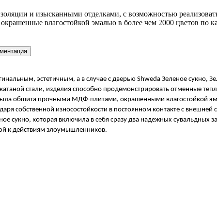
ляции и изысканными отделками, с возможностью реализовать 
крашенные влагостойкой эмалью в более чем 2000 цветов по к
ментация
инальным, эстетичным, а в случае с дверью Shweda Зеленое сукно, З
таной стали, изделия способно продемонстрировать отменные тепло
ыла обшита прочными МДФ-плитами, окрашенными влагостойкой эмалью 
даря собственной износостойкости в постоянном контакте с внешней 
ное сукно, которая включила в себя сразу два надежных сувальдных з
мой к действиям злоумышленников. 