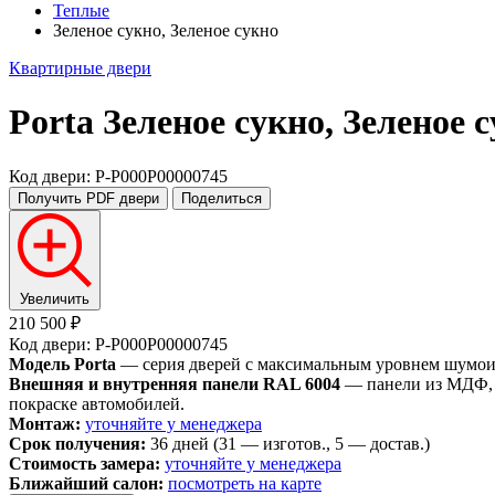
Теплые
Зеленое сукно, Зеленое сукно
Квартирные двери
Porta
Зеленое сукно, Зеленое 
Код двери: P-P000P00000745
Получить PDF
двери
Поделиться
Увеличить
210 500 ₽
Код двери: P-P000P00000745
Модель Porta
— серия дверей с максимальным уровнем шумоизо
Внешняя и внутренняя панели RAL 6004
— панели из МДФ, о
покраске автомобилей.
Монтаж:
уточняйте у менеджера
Срок получения:
36 дней (31 — изготов., 5 — достав.)
Стоимость замера:
уточняйте у менеджера
Ближайший салон:
посмотреть на карте