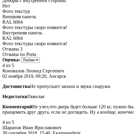
Доборы с внутренней стороны
Нет
Фото текстур
Внешняя панель
RAL 6004
Фото текстуры скоро появится!
Внутренняя панель
RAL 6004
Фото текстуры скоро появится!
Отзывы
3
Отзывы по Porta
Оценка:
4
из 5
Коновалов Леонид Сергеевич
02 ноября 2019, 09:20, Ангарск
Достоинства
Не пропускает запахи и звуки снаружи
Недостатки
Тяжелая
Комментарий
Не учел,что дверь будет больше 120 кг, нужно б
прищемить друг друга, если не доглядеть. Ну а вообще, конечн
4
из 5
Шарапов Иван Ярославович
30 сентября 2018, 15:40, Екатеринбург