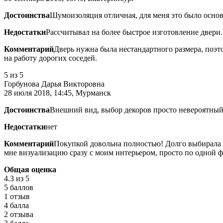
Достоинства
Шумоизоляция отличная, для меня это было осно
Недостатки
Рассчитывал на более быстрое изготовление двери.
Комментарий
Дверь нужна была нестандартного размера, поэт
на работу дорогих соседей.
5
из 5
Горбунова Дарья Викторовна
28 июля 2018, 14:45, Мурманск
Достоинства
Внешний вид, выбор декоров просто невероятный
Недостатки
нет
Комментарий
Покупкой довольна полностью! Долго выбирала д
мне визуализацию сразу с моим интерьером, просто по одной ф
Общая оценка
4.3
из 5
5 баллов
1 отзыв
4 балла
2 отзыва