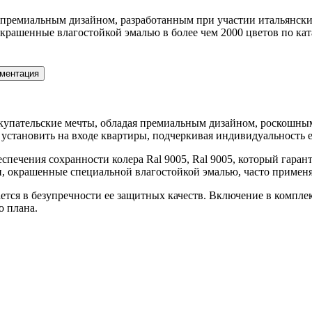
 премиальным дизайном, разработанным при участии итальянских
рашенные влагостойкой эмалью в более чем 2000 цветов по ка
ментация
е покупательские мечты, обладая премиальным дизайном, роскошн
установить на входе квартиры, подчеркивая индивидуальность е
еспечения сохранности колера Ral 9005, Ral 9005, который гара
и, окрашенные специальной влагостойкой эмалью, часто примен
чается в безупречности ее защитных качеств. Включение в комп
о плана.