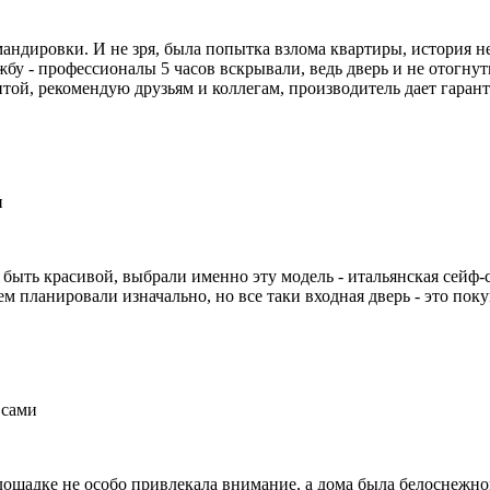
мандировки. И не зря, была попытка взлома квартиры, история не
жбу - профессионалы 5 часов вскрывали, ведь дверь и не отогнут
итой, рекомендую друзьям и коллегам, производитель дает гаран
и
быть красивой, выбрали именно эту модель - итальянская сейф-с
 планировали изначально, но все таки входная дверь - это поку
 сами
лощадке не особо привлекала внимание, а дома была белоснежной