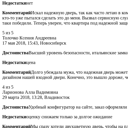
Недостатки
нет
Комментарий
Искал надежную дверь, так как часто летаю в ко
кто-то уже пытался сделать это до меня. Вызвал сервисную слу
таки победили. Теперь уверен, что квартира под надежной защ
5
из 5
Толочко Ксения Андреевна
17 мая 2018, 15:43, Новосибирск
Достоинства
Высший уровень безопасности, итальянские замк
Недостатки
цена
Комментарий
Долго убеждала мужа, что надежная дверь может 
дизайном нашей входной двери. Конечно, это вышло дороже, чем
4
из 5
Ларионова Алла Вадимовна
29 марта 2018, 13:28, Владивосток
Достоинства
Удобный конфигуратор на сайте, заказ оформляли
Недостатки
оценку снижаем только за долгое ожидание
Комментарий
Мы сразу хотели двухцветную дверь, чтобы на п