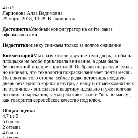
4
из 5
Ларионова Алла Вадимовна
29 марта 2018, 13:28, Владивосток
Достоинства
Удобный конфигуратор на сайте, заказ
оформляли сами
Недостатки
оценку снижаем только за долгое ожидание
Комментарий
Мы сразу хотели двухцветную дверь, чтобы на
площадке не особо привлекала внимание, а дома была
белоснежной под цвет прихожей. Выбрали покраску в эмаль,
но не знали, что технология покраски занимает почти месяц.
Но покупка того стоила, сейчас редко встретишь входную
дверь без черного короба изнутри, а нашу и от межкомнатных
не отличишь - вписалась в квартиру идеально и уже полгода
ни одного нарекания, замки работают тихо и “как по маслу”,
как говорится европейское качество под ключ.
Общая оценка
4.7
из 5
5 баллов
2 отзыва
4 балла