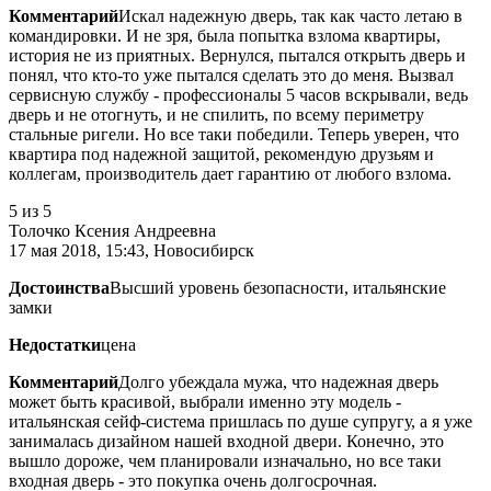
Комментарий
Искал надежную дверь, так как часто летаю в
командировки. И не зря, была попытка взлома квартиры,
история не из приятных. Вернулся, пытался открыть дверь и
понял, что кто-то уже пытался сделать это до меня. Вызвал
сервисную службу - профессионалы 5 часов вскрывали, ведь
дверь и не отогнуть, и не спилить, по всему периметру
стальные ригели. Но все таки победили. Теперь уверен, что
квартира под надежной защитой, рекомендую друзьям и
коллегам, производитель дает гарантию от любого взлома.
5
из 5
Толочко Ксения Андреевна
17 мая 2018, 15:43, Новосибирск
Достоинства
Высший уровень безопасности, итальянские
замки
Недостатки
цена
Комментарий
Долго убеждала мужа, что надежная дверь
может быть красивой, выбрали именно эту модель -
итальянская сейф-система пришлась по душе супругу, а я уже
занималась дизайном нашей входной двери. Конечно, это
вышло дороже, чем планировали изначально, но все таки
входная дверь - это покупка очень долгосрочная.