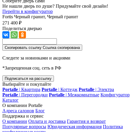
Соберите дверь сами
Не нашли дверь по душе? Придумайте свой дизайн!
Перейти в конфигуратор
Fortis
Черный гранит, Черный гранит
271 400 ₽
Поделиться дверью
Скопировать ссылку
Ссылка скопирована
Следите за новинками и акциями
*Запрещенная соц. сеть в РФ
Подписаться на рассылку
Выбирайте и покупайте
Portalle
|
Квартира
Portalle
|
Коттедж
Portalle
|
Электра
Portalle
|
Перегородки
Portalle
|
Межкомнатные
Конфигуратор
Каталог
О компании Portalle
Адреса салонов
Блог
Поддержка и сервис
О компании
Оплата и доставка
Гарантия и возврат
Популярные вопросы
Юридическая информация
Политика
конфиденциальности