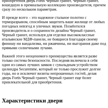
приобретения дверь Fortis Черный гранит, Черный гранит,
вошедшую в премиальную коллекцию производителя, причем
сразу по нескольким параметрам.
И прежде всего – это надежное стальное полотно с
терморазрывом, способным защитить ваше жилище от любых
погодных невзгод и уличных звуков. Позаботился
производитель и о сохранности дизайна Черный гранит,
Черный гранит, используя для отделки высококлассные
итальянские МДФ-панели, не боящиеся благодаря своему
финишу ни вандализма, ни ржавчины, ни выгорания даже под
прямыми солнечными лучами.
Важней этого неоценимого преимущества является разве
только система безопасности. Последняя включила в себя
один из самых лучших замков с сувальдным устройством
цилиндра Securemme, который не только прослужит долгие
годы, но и исключит визиты непрошенных гостей, делая
дверь Fortis Черный гранит, Черный гранит еще более
привлекательной для приобретения.
Характеристики двери