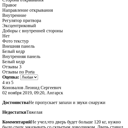
Правое
Направление открывания
Внутренние
Регулятор притвора
Эксцентриковый
Доборы с внутренней стороны
Нет
Фото текстур
Внешняя панель
Белый кедр
Внутренняя панель
Белый кедр
Отзывы
3
Отзывы по Porta
Оценка:
4
из 5
Коновалов Леонид Сергеевич
02 ноября 2019, 09:20, Ангарск
Достоинства
Не пропускает запахи и звуки снаружи
Недостатки
Тяжелая
Комментарий
Не учел,что дверь будет больше 120 кг, нужно
было сразу заказывать со скрытым доводчиком. Дверь ставил