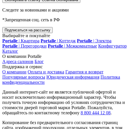
Следите за новинками и акциями
*Запрещенная соц. сеть в РФ
Подписаться на рассылку
Выбирайте и покупайте
Portalle
|
Квартира
Portalle
|
Коттедж
Portalle
|
Электра
Portalle
|
Перегородки
Portalle
|
Межкомнатные
Конфигуратор
Каталог
О компании Portalle
Адреса салонов
Блог
Поддержка и сервис
О компании
Оплата и доставка
Гарантия и возврат
Популярные вопросы
Юридическая информация
Политика
конфиденциальности
Данный интернет-сайт не является публичной офертой и
носит исключительно информационный характер. Чтобы
получить точную информацию об условиях сотрудничества и
стоимости дверей торговой марки Portalle. Пожалуйста,
обращайтесь по контактному телефону
8 800 444 12 08
.
Копирование без предварительного согласования страниц
сайта, изображений продукции, отдельных элементов, в том