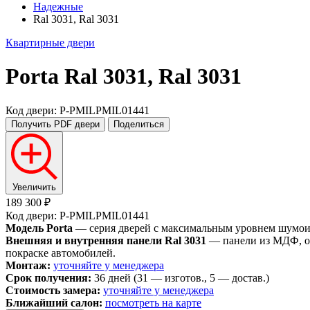
Надежные
Ral 3031, Ral 3031
Квартирные двери
Porta
Ral 3031, Ral 3031
Код двери: P-PMILPMIL01441
Получить PDF
двери
Поделиться
Увеличить
189 300 ₽
Код двери: P-PMILPMIL01441
Модель Porta
— серия дверей с максимальным уровнем шумоизо
Внешняя и внутренняя панели Ral 3031
— панели из МДФ, ок
покраске автомобилей.
Монтаж:
уточняйте у менеджера
Срок получения:
36 дней (31 — изготов., 5 — достав.)
Стоимость замера:
уточняйте у менеджера
Ближайший салон:
посмотреть на карте