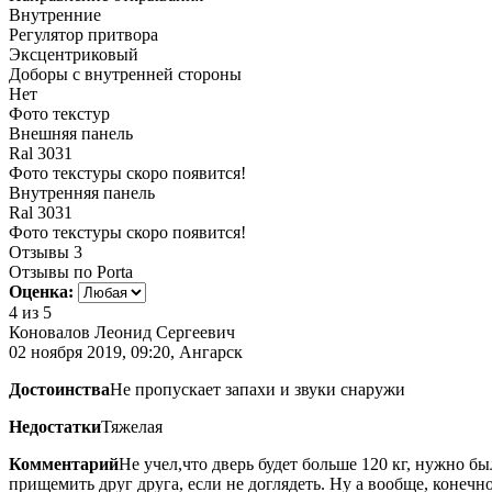
Внутренние
Регулятор притвора
Эксцентриковый
Доборы с внутренней стороны
Нет
Фото текстур
Внешняя панель
Ral 3031
Фото текстуры скоро появится!
Внутренняя панель
Ral 3031
Фото текстуры скоро появится!
Отзывы
3
Отзывы по Porta
Оценка:
4
из 5
Коновалов Леонид Сергеевич
02 ноября 2019, 09:20, Ангарск
Достоинства
Не пропускает запахи и звуки снаружи
Недостатки
Тяжелая
Комментарий
Не учел,что дверь будет больше 120 кг, нужно б
прищемить друг друга, если не доглядеть. Ну а вообще, конечн