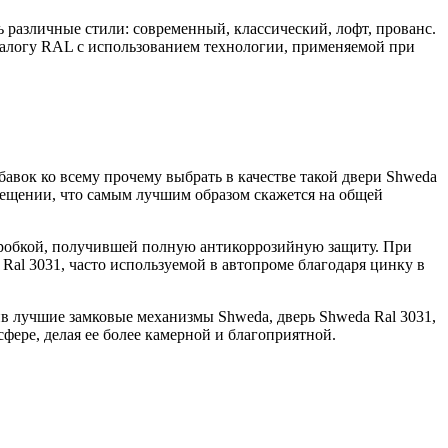
различные стили: современный, классический, лофт, прованс.
талогу RAL с использованием технологии, применяемой при
обавок ко всему прочему выбрать в качестве такой двери Shweda
омещении, что самым лучшим образом скажется на общей
оробкой, получившей полную антикоррозийную защиту. При
Ral 3031, часто используемой в автопроме благодаря цинку в
ив лучшие замковые механизмы Shweda, дверь Shweda Ral 3031,
осфере, делая ее более камерной и благоприятной.