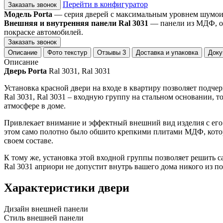
Перейти в конфигуратор
Заказать звонок
Модель Porta
— серия дверей с максимальным уровнем шумоизо
Внешняя и внутренняя панели Ral 3031
— панели из МДФ, ок
покраске автомобилей.
Заказать звонок
Описание
Фото текстур
Отзывы
3
Доставка и упаковка
Доку
Описание
Дверь Porta
Ral 3031, Ral 3031
Установка красной двери на входе в квартиру позволяет подчер
Ral 3031, Ral 3031 – входную группу на стальном основании, 
атмосфере в доме.
Привлекает внимание и эффектный внешний вид изделия с ег
этом само полотно было обшито крепкими плитами МДФ, которые
своем составе.
К тому же, установка этой входной группы позволяет решить 
Ral 3031 априори не допустит внутрь вашего дома никого из 
Характеристики двери
Дизайн внешней панели
Стиль внешней панели