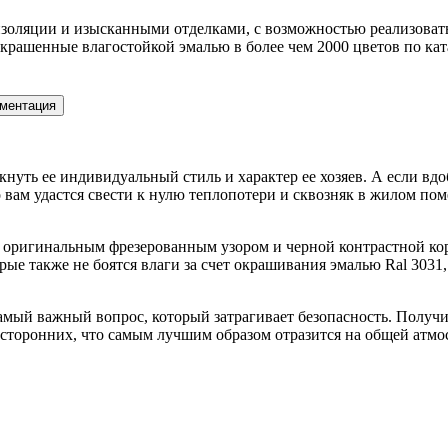
ляции и изысканными отделками, с возможностью реализовать 
рашенные влагостойкой эмалью в более чем 2000 цветов по ка
ментация
кнуть ее индивидуальный стиль и характер ее хозяев. А если вд
то вам удастся свести к нулю теплопотери и сквозняк в жилом п
о оригинальным фрезерованным узором и черной контрастной к
 также не боятся влаги за счет окрашивания эмалью Ral 3031, 
самый важный вопрос, который затрагивает безопасность. Получ
посторонних, что самым лучшим образом отразится на общей атм