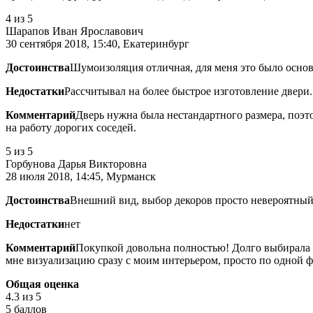
4
из 5
Шарапов Иван Ярославович
30 сентября 2018, 15:40, Екатеринбург
Достоинства
Шумоизоляция отличная, для меня это было осно
Недостатки
Рассчитывал на более быстрое изготовление двери.
Комментарий
Дверь нужна была нестандартного размера, поэт
на работу дорогих соседей.
5
из 5
Горбунова Дарья Викторовна
28 июля 2018, 14:45, Мурманск
Достоинства
Внешний вид, выбор декоров просто невероятный
Недостатки
нет
Комментарий
Покупкой довольна полностью! Долго выбирала д
мне визуализацию сразу с моим интерьером, просто по одной ф
Общая оценка
4.3
из 5
5 баллов