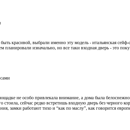
и
быть красивой, выбрали именно эту модель - итальянская сейф-с
 планировали изначально, но все таки входная дверь - это поку
 сами
лощадке не особо привлекала внимание, а дома была белоснежной
о стоила, сейчас редко встретишь входную дверь без черного ко
ния, замки работают тихо и “как по маслу”, как говорится европ