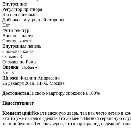
Внутренние
Регулятор притвора
Эксцентриковый
Доборы с внутренней стороны
Нет
Фото текстур
Внешняя панель
Слоновая кость
Внутренняя панель
Слоновая кость
Отзывы
3
Отзывы по Fortis
Оценка:
5
из 5
Ширяев Филипп Андреевич
26 декабря 2019, 14:06, Москва
Достоинства
За свою квартиру спокоен на 100%
Недостатки
нет
Комментарий
Искал надежную дверь, так как часто летаю в ко
кто-то уже пытался сделать это до меня. Вызвал сервисную слу
таки победили. Теперь уверен, что квартира под надежной защ