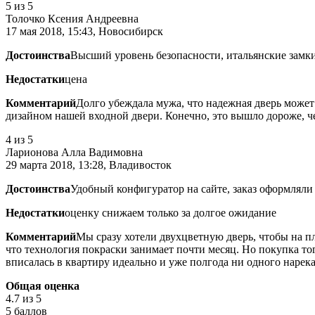
5
из 5
Толочко Ксения Андреевна
17 мая 2018, 15:43, Новосибирск
Достоинства
Высший уровень безопасности, итальянские замк
Недостатки
цена
Комментарий
Долго убеждала мужа, что надежная дверь может 
дизайном нашей входной двери. Конечно, это вышло дороже, чем
4
из 5
Ларионова Алла Вадимовна
29 марта 2018, 13:28, Владивосток
Достоинства
Удобный конфигуратор на сайте, заказ оформляли
Недостатки
оценку снижаем только за долгое ожидание
Комментарий
Мы сразу хотели двухцветную дверь, чтобы на п
что технология покраски занимает почти месяц. Но покупка тог
вписалась в квартиру идеально и уже полгода ни одного нарека
Общая оценка
4.7
из 5
5 баллов