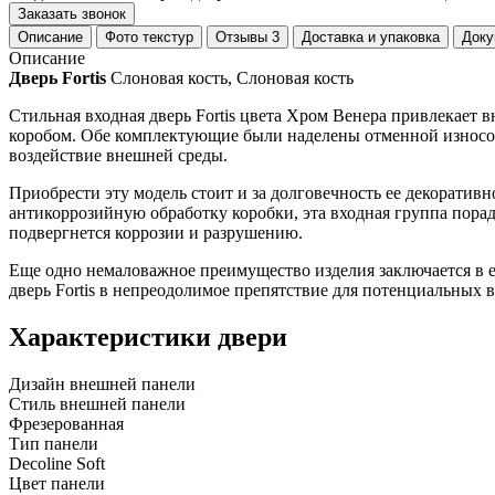
Заказать звонок
Описание
Фото текстур
Отзывы
3
Доставка и упаковка
Доку
Описание
Дверь Fortis
Слоновая кость, Слоновая кость
Стильная входная дверь Fortis цвета Хром Венера привлекае
коробом. Обе комплектующие были наделены отменной износос
воздействие внешней среды.
Приобрести эту модель стоит и за долговечность ее декорати
антикоррозийную обработку коробки, эта входная группа пора
подвергнется коррозии и разрушению.
Еще одно немаловажное преимущество изделия заключается в 
дверь Fortis в непреодолимое препятствие для потенциальны
Характеристики двери
Дизайн внешней панели
Стиль внешней панели
Фрезерованная
Тип панели
Decoline Soft
Цвет панели