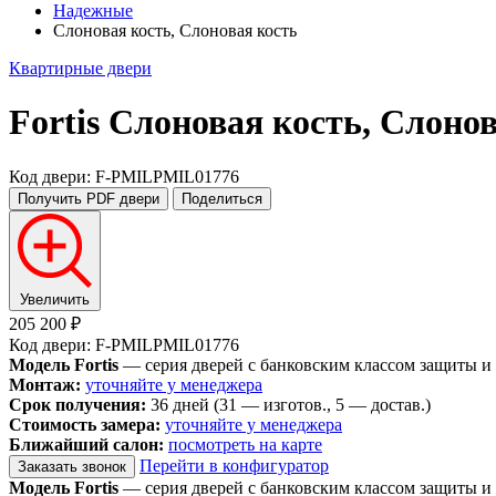
Надежные
Слоновая кость, Слоновая кость
Квартирные двери
Fortis
Слоновая кость, Слонов
Код двери: F-PMILPMIL01776
Получить PDF
двери
Поделиться
Увеличить
205 200 ₽
Код двери: F-PMILPMIL01776
Модель Fortis
— серия дверей с банковским классом защиты и
Монтаж:
уточняйте у менеджера
Срок получения:
36 дней (31 — изготов., 5 — достав.)
Стоимость замера:
уточняйте у менеджера
Ближайший салон:
посмотреть на карте
Перейти в конфигуратор
Заказать звонок
Модель Fortis
— серия дверей с банковским классом защиты и