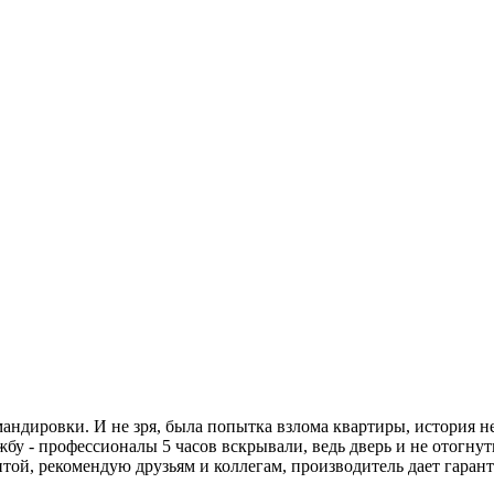
мандировки. И не зря, была попытка взлома квартиры, история не
жбу - профессионалы 5 часов вскрывали, ведь дверь и не отогнут
итой, рекомендую друзьям и коллегам, производитель дает гаран