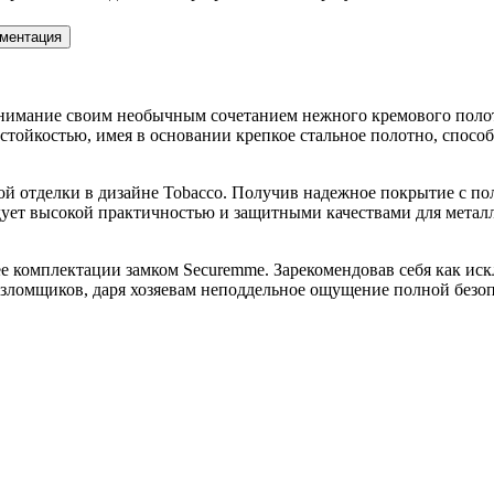
ментация
т внимание своим необычным сочетанием нежного кремового пол
тойкостью, имея в основании крепкое стальное полотно, спосо
вной отделки в дизайне Tobacco. Получив надежное покрытие с
дует высокой практичностью и защитными качествами для металл
ее комплектации замком Securemme. Зарекомендовав себя как ис
х взломщиков, даря хозяевам неподдельное ощущение полной бе