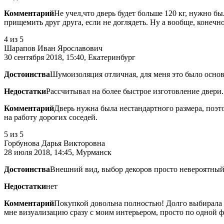
Комментарий
Не учел,что дверь будет больше 120 кг, нужно б
прищемить друг друга, если не доглядеть. Ну а вообще, конечн
4
из 5
Шарапов Иван Ярославович
30 сентября 2018, 15:40, Екатеринбург
Достоинства
Шумоизоляция отличная, для меня это было осно
Недостатки
Рассчитывал на более быстрое изготовление двери.
Комментарий
Дверь нужна была нестандартного размера, поэт
на работу дорогих соседей.
5
из 5
Горбунова Дарья Викторовна
28 июля 2018, 14:45, Мурманск
Достоинства
Внешний вид, выбор декоров просто невероятный
Недостатки
нет
Комментарий
Покупкой довольна полностью! Долго выбирала д
мне визуализацию сразу с моим интерьером, просто по одной ф