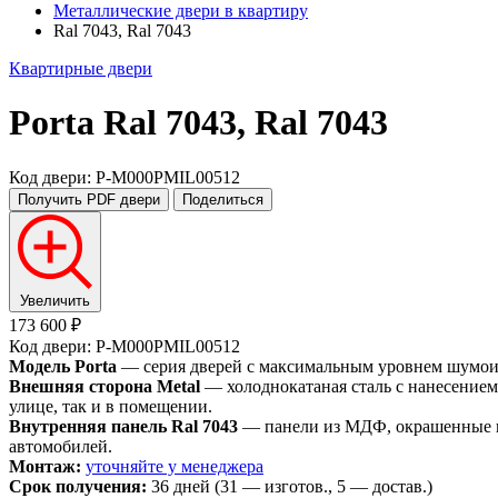
Металлические двери в квартиру
Ral 7043, Ral 7043
Квартирные двери
Porta
Ral 7043, Ral 7043
Код двери: P-M000PMIL00512
Получить PDF
двери
Поделиться
Увеличить
173 600 ₽
Код двери: P-M000PMIL00512
Модель Porta
— серия дверей с максимальным уровнем шумоизо
Внешняя сторона Metal
— холоднокатаная сталь с нанесением
улице, так и в помещении.
Внутренняя панель Ral 7043
— панели из МДФ, окрашенные вл
автомобилей.
Монтаж:
уточняйте у менеджера
Срок получения:
36 дней (31 — изготов., 5 — достав.)