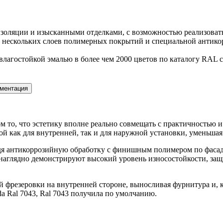
ляции и изысканными отделками, с возможностью реализовать 
 нескольких слоев полимерных покрытий и специальной антикор
агостойкой эмалью в более чем 2000 цветов по каталогу RAL с
ментация
о, что эстетику вполне реально совмещать с практичностью и 
ой как для внутренней, так и для наружной установки, уменьша
йдя антикоррозийную обработку с финишным полимером по фас
аглядно демонстрируют высокий уровень износостойкости, защи
 фрезеровки на внутренней стороне, выносливая фурнитура и, 
a Ral 7043, Ral 7043 получила по умолчанию.