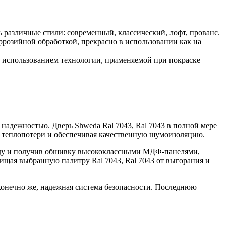
различные стили: современный, классический, лофт, прованс.
розийной обработкой, прекрасно в использовании как на
 использованием технологии, применяемой при покраске
надежностью. Дверь Shweda Ral 7043, Ral 7043 в полной мере
я теплопотери и обеспечивая качественную шумоизоляцию.
аду и получив обшивку высококлассными МДФ-панелями,
щая выбранную палитру Ral 7043, Ral 7043 от выгорания и
конечно же, надежная система безопасности. Последнюю