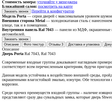
Стоимость замера:
уточняйте у менеджера
Ближайший салон:
посмотреть на карте
Перейти в конфигуратор
Заказать звонок
Модель Porta
— серия дверей с максимальным уровнем шумоизо
Внешняя сторона Metal
— холоднокатаная сталь с нанесением
улице, так и в помещении.
Внутренняя панель Ral 7043
— панели из МДФ, окрашенные вл
автомобилей.
Заказать звонок
Описание
Фото текстур
Отзывы
3
Доставка и упаковка
Доку
Описание
Дверь Porta
Ral 7043, Ral 7043
Современные входные группы доказывают наглядным примером т
соответствует всем перечисленным критериям, будучи пригодн
Данная модель устойчива к воздействию внешней среды, про
окрашенными влагостойкой эмалью, изнутри. Обе технологии н
коррозии.
Среди прочих преимуществ входной группы – наличие изящной
представляют сразу два сувальдных замка, которые дверь Shwed