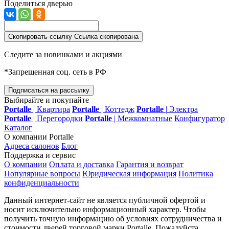
Поделиться дверью
Скопировать ссылку
Ссылка скопирована
Следите за новинками и акциями
*Запрещенная соц. сеть в РФ
Подписаться на рассылку
Выбирайте и покупайте
Portalle
|
Квартира
Portalle
|
Коттедж
Portalle
|
Электра
Portalle
|
Перегородки
Portalle
|
Межкомнатные
Конфигуратор
Каталог
О компании Portalle
Адреса салонов
Блог
Поддержка и сервис
О компании
Оплата и доставка
Гарантия и возврат
Популярные вопросы
Юридическая информация
Политика
конфиденциальности
Данный интернет-сайт не является публичной офертой и
носит исключительно информационный характер. Чтобы
получить точную информацию об условиях сотрудничества и
стоимости дверей торговой марки Portalle. Пожалуйста,