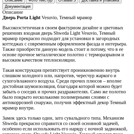
Описание
Фото текстур
Отзывы
3
Доставка и упаковка
Документация
Описание
Дверь Porta Light
Vesuvio, Темный мрамор
Высокоэстетичная в своем фактурном дизайне и цветовых
решениях входная дверь Shweda Light Vesuvio, Темный
мрамор прекрасно подходит для установки в загородных
коттеджах с современным оформлением фасада и интерьера.
Также приобрести данную модель стоит и потому, что в ее
основе прочное металлическое полотно с терморазрывом и
высоким качеством теплоизоляции.
Такая конструкция препятствует проникновению внутрь
слишком холодного или, напротив, чересчур жаркого и
сухого/влажного воздуха. Среди прочих плюсов – вполне
достойная шумоизоляция, благодаря которой можно будет
забыть о соседях и прочих раздражителях. Само же полотно
было покрыто несколькими полимерными слоями с
антикоррозией снаружи, получив эффектный декор Темный
мрамор внутри.
Замок здесь только один, зато сувальдного типа. Механизм
Shweda прекрасно справится со своей основной задачей,
особенно если использовать его наряду с ночной задвижкой,