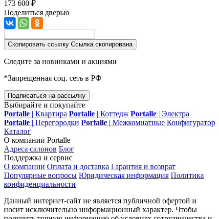
173 600 ₽
Поделиться дверью
Скопировать ссылку
Ссылка скопирована
Следите за новинками и акциями
*Запрещенная соц. сеть в РФ
Подписаться на рассылку
Выбирайте и покупайте
Portalle
|
Квартира
Portalle
|
Коттедж
Portalle
|
Электра
Portalle
|
Перегородки
Portalle
|
Межкомнатные
Конфигуратор
Каталог
О компании Portalle
Адреса салонов
Блог
Поддержка и сервис
О компании
Оплата и доставка
Гарантия и возврат
Популярные вопросы
Юридическая информация
Политика
конфиденциальности
Данный интернет-сайт не является публичной офертой и
носит исключительно информационный характер. Чтобы
получить точную информацию об условиях сотрудничества и