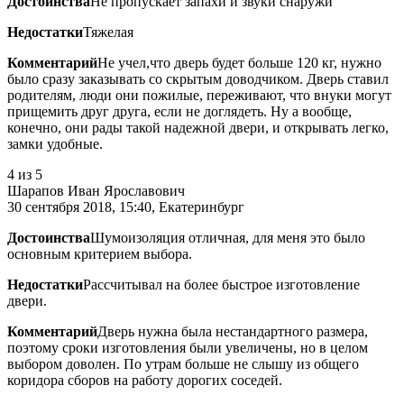
Достоинства
Не пропускает запахи и звуки снаружи
Недостатки
Тяжелая
Комментарий
Не учел,что дверь будет больше 120 кг, нужно
было сразу заказывать со скрытым доводчиком. Дверь ставил
родителям, люди они пожилые, переживают, что внуки могут
прищемить друг друга, если не доглядеть. Ну а вообще,
конечно, они рады такой надежной двери, и открывать легко,
замки удобные.
4
из 5
Шарапов Иван Ярославович
30 сентября 2018, 15:40, Екатеринбург
Достоинства
Шумоизоляция отличная, для меня это было
основным критерием выбора.
Недостатки
Рассчитывал на более быстрое изготовление
двери.
Комментарий
Дверь нужна была нестандартного размера,
поэтому сроки изготовления были увеличены, но в целом
выбором доволен. По утрам больше не слышу из общего
коридора сборов на работу дорогих соседей.