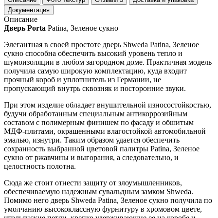
Документация
Описание
Дверь Porta
Patina, Зеленое сукно
Элегантная в своей простоте дверь Shweda Patina, Зеленое
сукно способна обеспечить высокий уровень тепло и
шумоизоляции в любом загородном доме. Практичная модель
получила самую широкую комплектацию, куда входит
прочный короб и уплотнитель из Германии, не
пропускающий внутрь сквозняк и посторонние звуки.
При этом изделие обладает внушительной износостойкостью,
будучи обработанным специальным антикоррозийным
составом с полимерным финишем по фасаду и обшитым
МДФ-плитами, окрашенными влагостойкой автомобильной
эмалью, изнутри. Таким образом удается обеспечить
сохранность выбранной цветовой палитры Patina, Зеленое
сукно от ржавчины и выгорания, а следовательно, и
целостность полотна.
Сюда же стоит отнести защиту от злоумышленников,
обеспечиваемую надежным сувальдным замком Shweda.
Помимо него дверь Shweda Patina, Зеленое сукно получила по
умолчанию высококлассную фурнитуру в хромовом цвете,
итальянские петли, крепко удерживающие ее на коробе и