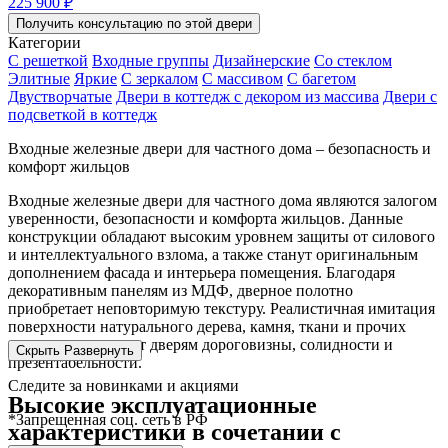
225 900 ₽
Получить консультацию по этой двери
Категории
С решеткой
Входные группы
Дизайнерские
Со стеклом
Элитные
Яркие
С зеркалом
С массивом
С багетом
Двустворчатые
Двери в коттедж с декором из массива
Двери с
подсветкой в коттедж
Входные железные двери для частного дома – безопасность и
комфорт жильцов
Входные железные двери для частного дома являются залогом
уверенности, безопасности и комфорта жильцов. Данные
конструкции обладают высоким уровнем защиты от силового
и интеллектуального взлома, а также станут оригинальным
дополнением фасада и интерьера помещения. Благодаря
декоративным панелям из МДФ, дверное полотно
приобретает неповторимую текстуру. Реалистичная имитация
поверхности натурального дерева, камня, ткани и прочих
материалов придает дверям дороговизны, солидности и
Скрыть
Развернуть
презентабельности.
Следите за новинками и акциями
Высокие эксплуатационные
*Запрещенная соц. сеть в РФ
характеристики в сочетании с