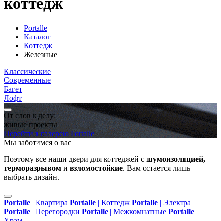
коттедж
Portalle
Каталог
Коттедж
Железные
Классические
Современные
Багет
Лофт
От слов к делу:
живые проекты
Перейти в галерею Portalle
Мы заботимся о вас
Поэтому все наши двери для коттеджей с
шумоизоляцией,
терморазрывом
и
взломостойкие
. Вам остается лишь
выбрать дизайн.
Portalle
|
Квартира
Portalle
|
Коттедж
Portalle
|
Электра
Portalle
|
Перегородки
Portalle
|
Межкомнатные
Portalle
|
Храм