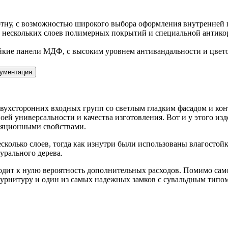
отну, с возможностью широкого выбора оформления внутренней 
 нескольких слоев полимерных покрытий и специальной антикор
кие панели МДФ, с высоким уровнем антивандальности и цветос
ументация
двухсторонних входных групп со светлым гладким фасадом и ко
оей универсальности и качества изготовления. Вот и у этого и
оляционными свойствами.
колько слоев, тогда как изнутри были использованы влагостой
рального дерева.
одит к нулю вероятность дополнительных расходов. Помимо само
урнитуру и один из самых надежных замков с сувальдным типом