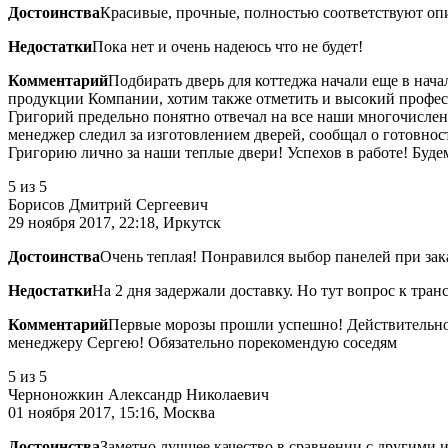
Достоинства
Красивые, прочные, полностью соответствуют оп
Недостатки
Пока нет и очень надеюсь что не будет!
Комментарий
Подбирать дверь для коттеджа начали еще в нач
продукции Компании, хотим также отметить и высокий професс
Григорий предельно понятно отвечал на все наши многочислен
менеджер следил за изготовлением дверей, сообщал о готовнос
Григорию лично за наши теплые двери! Успехов в работе! Буде
5
из 5
Борисов Дмитрий Сергеевич
29 ноября 2017, 22:18, Иркутск
Достоинства
Очень теплая! Понравился выбор панелей при зак
Недостатки
На 2 дня задержали доставку. Но тут вопрос к тран
Комментарий
Первые морозы прошли успешно! Действительно о
менеджеру Сергею! Обязательно порекомендую соседям
5
из 5
Черноножкин Александр Николаевич
01 ноября 2017, 15:16, Москва
Достоинства
Заметно лучшее качество в сравнении с другими 