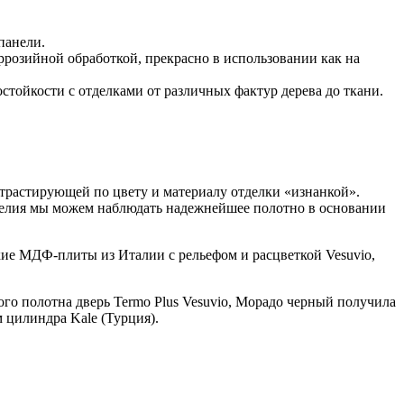
панели.
розийной обработкой, прекрасно в использовании как на
тойкости с отделками от различных фактур дерева до ткани.
нтрастирующей по цвету и материалу отделки «изнанкой».
зделия мы можем наблюдать надежнейшее полотно в основании
кие МДФ-плиты из Италии с рельефом и расцветкой Vesuvio,
го полотна дверь Termo Plus Vesuvio, Морадо черный получила
 цилиндра Kale (Турция).