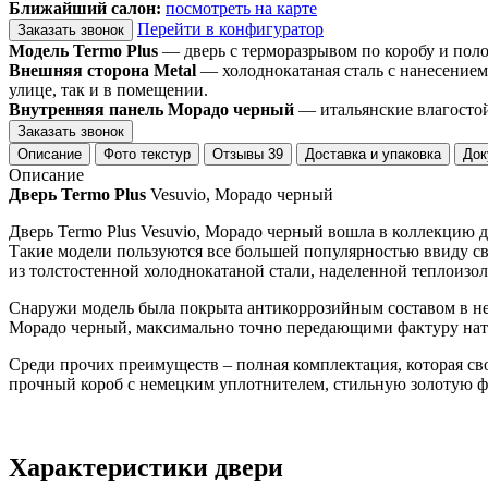
Ближайший салон:
посмотреть на карте
Перейти в конфигуратор
Заказать звонок
Модель Termo Plus
— дверь с терморазрывом по коробу и пол
Внешняя сторона Metal
— холоднокатаная сталь с нанесением
улице, так и в помещении.
Внутренняя панель Морадо черный
— итальянские влагостой
Заказать звонок
Описание
Фото текстур
Отзывы
39
Доставка и упаковка
Док
Описание
Дверь Termo Plus
Vesuvio, Морадо черный
Дверь Termo Plus Vesuvio, Морадо черный вошла в коллекцию 
Такие модели пользуются все большей популярностью ввиду св
из толстостенной холоднокатаной стали, наделенной теплоиз
Снаружи модель была покрыта антикоррозийным составом в нес
Морадо черный, максимально точно передающими фактуру нату
Среди прочих преимуществ – полная комплектация, которая св
прочный короб с немецким уплотнителем, стильную золотую ф
Характеристики двери