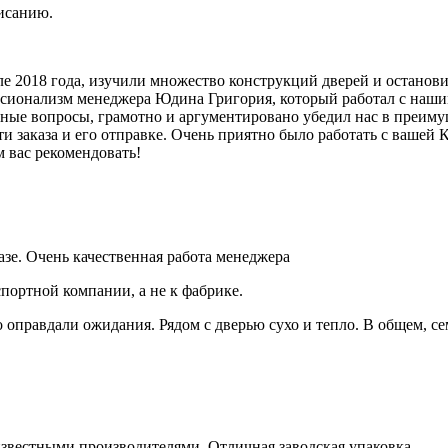
исанию.
але 2018 года, изучили множество конструкций дверей и останов
ионализм менеджера Юдина Григория, который работал с нашим з
ные вопросы, грамотно и аргументировано убедил нас в преимущ
ти заказа и его отправке. Очень приятно было работать с вашей
м вас рекомендовать!
азе. Очень качественная работа менеджера
спортной компании, а не к фабрике.
правдали ожидания. Рядом с дверью сухо и тепло. В общем, се
известными производителями. Отличная заводская упаковка.