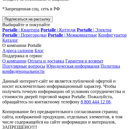
*Запрещенная соц. сеть в РФ
Подписаться на рассылку
Выбирайте и покупайте
Portalle
|
Квартира
Portalle
|
Коттедж
Portalle
|
Электра
Portalle
|
Перегородки
Portalle
|
Межкомнатные
Конфигуратор
Каталог
О компании Portalle
Адреса салонов
Блог
Поддержка и сервис
О компании
Оплата и доставка
Гарантия и возврат
Популярные вопросы
Юридическая информация
Политика
конфиденциальности
Данный интернет-сайт не является публичной офертой и
носит исключительно информационный характер. Чтобы
получить точную информацию об условиях сотрудничества и
стоимости дверей торговой марки Portalle. Пожалуйста,
обращайтесь по контактному телефону
8 800 444 12 08
.
Копирование без предварительного согласования страниц
сайта, изображений продукции, отдельных элементов, в том
числе содержащейся на сайте информации и материалов,
ЗАПРЕЩЕНО!!!!