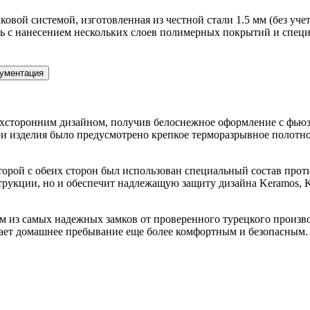
вой системой, изготовленная из честной стали 1.5 мм (без учет
ь с нанесением нескольких слоев полимерных покрытий и специ
ументация
ухсторонним дизайном, получив белоснежное оформление с фьюз
ри изделия было предусмотрено крепкое терморазрывное полот
оторой с обеих сторон был использован специальный состав про
трукции, но и обеспечит надлежащую защиту дизайна Keramos, K
из самых надежных замков от проверенного турецкого производ
елает домашнее пребывание еще более комфортным и безопасным.