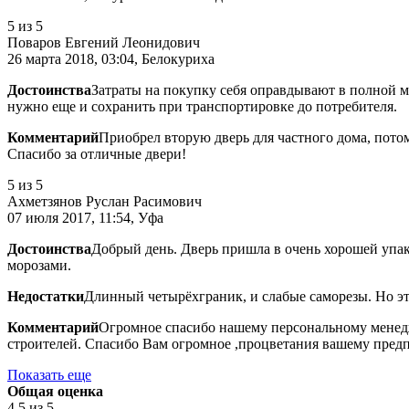
5
из 5
Поваров Евгений Леонидович
26 марта 2018, 03:04, Белокуриха
Достоинства
Затраты на покупку себя оправдывают в полной м
нужно еще и сохранить при транспортировке до потребителя.
Комментарий
Приобрел вторую дверь для частного дома, пото
Спасибо за отличные двери!
5
из 5
Ахметзянов Руслан Расимович
07 июля 2017, 11:54, Уфа
Достоинства
Добрый день. Дверь пришла в очень хорошей упак
морозами.
Недостатки
Длинный четырёхграник, и слабые саморезы. Но эт
Комментарий
Огромное спасибо нашему персональному менедже
строителей. Спасибо Вам огромное ,процветания вашему предп
Показать еще
Общая оценка
4.5
из 5