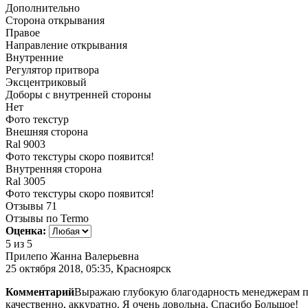
Дополнительно
Сторона открывания
Правое
Направление открывания
Внутренние
Регулятор притвора
Эксцентриковый
Доборы с внутренней стороны
Нет
Фото текстур
Внешняя сторона
Ral 9003
Фото текстуры скоро появится!
Внутренняя сторона
Ral 3005
Фото текстуры скоро появится!
Отзывы
71
Отзывы по Termo
Оценка:
5
из 5
Прилепо Жанна Валерьевна
25 октября 2018, 05:35, Красноярск
Комментарий
Выражаю глубокую благодарность менеджерам по 
качественно, аккуратно. Я очень довольна. Спасибо Большое!