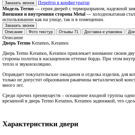
Перейти в конфигуратор
Заказать звонок
Модель Termo
— серия дверей с терморазрывом, надежной замко
Внешняя и внутренняя сторона Metal
— холоднокатаная стал
использовании как на улице, так и в помещении.
Заказать звонок
Описание
Фото текстур
Отзывы
71
Доставка и упаковка
Док
Описание
Дверь Termo
Keramos, Keramos
Дверь Termo Keramos, Keramos привлекает внимание своим дв
стороны полотна в насыщенном оттенке бордо. При этом внут
тепло и звукоизоляцию.
Оправдает покупательские ожидания и отделка изделия, для к
только не допустит образования ржавчины металлической конс
много лет.
Среди прочих преимуществ – оснащение входной группы одним 
врезанной в дверь Termo Keramos, Keramos задвижкой, что сд
Характеристики двери