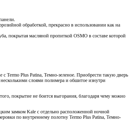
панели.
розийной обработкой, прекрасно в использовании как на
дуба, покрытая масляной пропиткой OSMO в составе которой
с Termo Plus Patina, Темно-зеленое. Приобрести такую дверь
и несколькими слоями полимера и обшитое изнутри
го, покрытие не боится выгорания, благодаря чему можно
цким замком Kale с отдельно расположенной ночной
еровки по внутреннему полотну Termo Plus Patina, Темно-