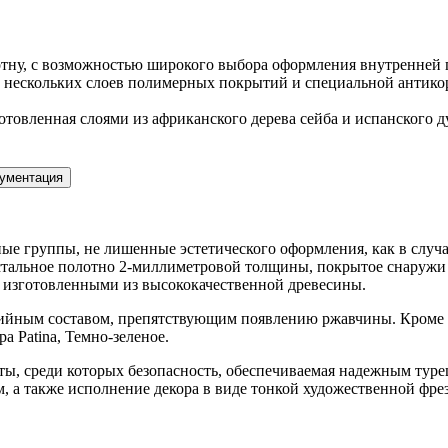
отну, с возможностью широкого выбора оформления внутренней 
 нескольких слоев полимерных покрытий и специальной антикор
отовленная слоями из африканского дерева сейба и испанского 
ументация
 группы, не лишенные эстетического оформления, как в случае 
е стальное полотно 2-миллиметровой толщины, покрытое снаруж
 изготовленными из высококачественной древесины.
йным составом, препятствующим появлению ржавчины. Кроме то
а Patina, Темно-зеленое.
ы, среди которых безопасность, обеспечиваемая надежным туре
, а также исполнение декора в виде тонкой художественной фрез