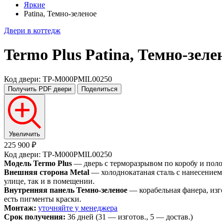
Яркие
Patina, Темно-зеленое
Двери в коттедж
Termo Plus
Patina, Темно-зеле
Код двери: TP-M000PMIL00250
Получить PDF
двери
Поделиться
Увеличить
225 900 ₽
Код двери: TP-M000PMIL00250
Модель Termo Plus
— дверь с терморазрывом по коробу и пол
Внешняя сторона Metal
— холоднокатаная сталь с нанесением
улице, так и в помещении.
Внутренняя панель Темно-зеленое
— корабельная фанера, изг
есть пигменты краски.
Монтаж:
уточняйте у менеджера
Срок получения:
36 дней (31 — изготов., 5 — достав.)