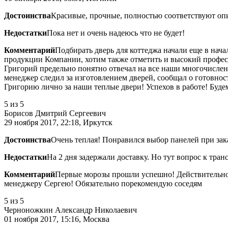
Достоинства
Красивые, прочные, полностью соответствуют оп
Недостатки
Пока нет и очень надеюсь что не будет!
Комментарий
Подбирать дверь для коттеджа начали еще в нач
продукции Компании, хотим также отметить и высокий професс
Григорий предельно понятно отвечал на все наши многочислен
менеджер следил за изготовлением дверей, сообщал о готовнос
Григорию лично за наши теплые двери! Успехов в работе! Буде
5
из 5
Борисов Дмитрий Сергеевич
29 ноября 2017, 22:18, Иркутск
Достоинства
Очень теплая! Понравился выбор панелей при зак
Недостатки
На 2 дня задержали доставку. Но тут вопрос к тран
Комментарий
Первые морозы прошли успешно! Действительно о
менеджеру Сергею! Обязательно порекомендую соседям
5
из 5
Черноножкин Александр Николаевич
01 ноября 2017, 15:16, Москва