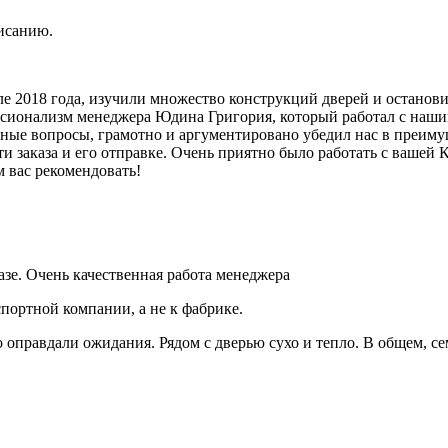
исанию.
але 2018 года, изучили множество конструкций дверей и останов
ионализм менеджера Юдина Григория, который работал с нашим з
ные вопросы, грамотно и аргументировано убедил нас в преимущ
ти заказа и его отправке. Очень приятно было работать с вашей
м вас рекомендовать!
азе. Очень качественная работа менеджера
спортной компании, а не к фабрике.
правдали ожидания. Рядом с дверью сухо и тепло. В общем, се