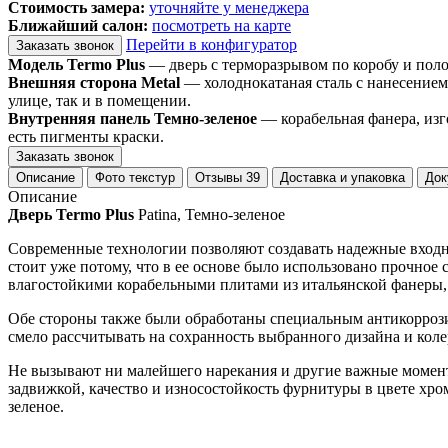
Стоимость замера:
уточняйте у менеджера
Ближайший салон:
посмотреть на карте
Перейти в конфигуратор
Заказать звонок
Модель Termo Plus
— дверь с терморазрывом по коробу и пол
Внешняя сторона Metal
— холоднокатаная сталь с нанесением
улице, так и в помещении.
Внутренняя панель Темно-зеленое
— корабельная фанера, изг
есть пигменты краски.
Заказать звонок
Описание
Фото текстур
Отзывы
39
Доставка и упаковка
Док
Описание
Дверь Termo Plus
Patina, Темно-зеленое
Современные технологии позволяют создавать надежные входные
стоит уже потому, что в ее основе было использовано прочно
влагостойкими корабельными плитами из итальянской фанеры,
Обе стороны также были обработаны специальным антикоррози
смело рассчитывать на сохранность выбранного дизайна и колер
Не вызывают ни малейшего нарекания и другие важные момент
задвижкой, качество и износостойкость фурнитуры в цвете хром
зеленое.