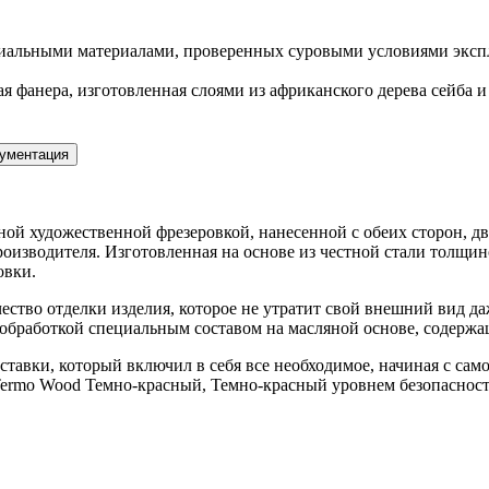
иальными материалами, проверенных суровыми условиями экспл
я фанера, изготовленная слоями из африканского дерева сейба 
ументация
й художественной фрезеровкой, нанесенной с обеих сторон, д
изводителя. Изготовленная на основе из честной стали толщино
овки.
ество отделки изделия, которое не утратит свой внешний вид д
обработкой специальным составом на масляной основе, содерж
тавки, который включил в себя все необходимое, начиная с сам
Termo Wood Темно-красный, Темно-красный уровнем безопасности 