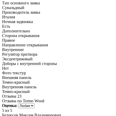
Тип основного замка
Сувальдный
Производитель замка
Италия
Ночная задвижка
Есть
Дополнительно
Сторона открывания
Правое
Направление открывания
Внутренние
Регулятор притвора
Эксцентриковый
Доборы с внутренней стороны
Нет
Фото текстур
Внешняя панель
Темно-красный
Внутренняя панель
Темно-красный
Отзывы
23
Отзывы по Termo Wood
Оценка:
5
из 5
Белоусов Максим Владимирович