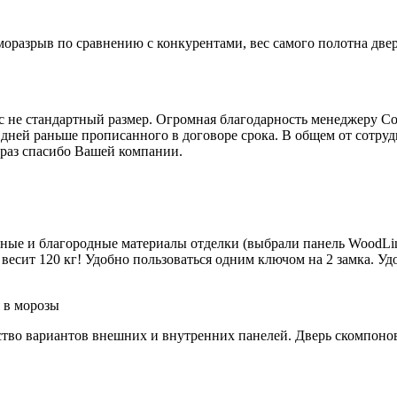
моразрыв по сравнению с конкурентами, вес самого полотна две
юс не стандартный размер. Огромная благодарность менеджеру С
 дней раньше прописанного в договоре срока. В общем от сотру
 раз спасибо Вашей компании.
йные и благородные материалы отделки (выбрали панель WoodLin
весит 120 кг! Удобно пользоваться одним ключом на 2 замка. Удо
 в морозы
тво вариантов внешних и внутренних панелей. Дверь скомпонова