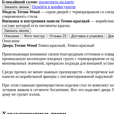
Ближайший салон:
посмотреть на карте
Перейти в конфигуратор
Заказать звонок
Модель Termo Wood
— серия дверей с терморазрывом со спец
современного стиля.
Внешняя и внутренняя панели Темно-красный
— корабельна
составе которой есть пигменты краски.
Заказать звонок
Описание
Фото текстур
Отзывы
23
Доставка и упаковка
Док
Описание
Дверь Termo Wood
Темно-красный, Темно-красный
Привлекающая внимание своим благородным оттенком и изящно
премиальную коллекцию входных групп с терморазрывом от про
минимальных значений, прекрасно подходя для внешней устан
Среди прочих не менее важных преимуществ – безупречное кач
панели из корабельной фанеры с пигментированной наружной 
При этом главным преимуществом изделия стал ее комплект пос
лучшим замком в сегменте Securemme. Все это наделяет дверь 
дому не грозит взлом.
Характеристики двери