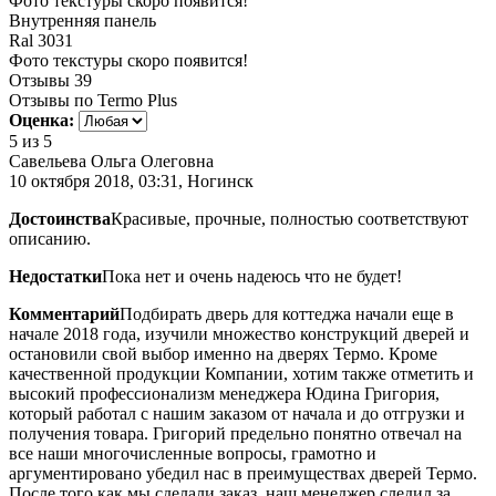
Фото текстуры скоро появится!
Внутренняя панель
Ral 3031
Фото текстуры скоро появится!
Отзывы
39
Отзывы по Termo Plus
Оценка:
5
из 5
Савельева Ольга Олеговна
10 октября 2018, 03:31, Ногинск
Достоинства
Красивые, прочные, полностью соответствуют
описанию.
Недостатки
Пока нет и очень надеюсь что не будет!
Комментарий
Подбирать дверь для коттеджа начали еще в
начале 2018 года, изучили множество конструкций дверей и
остановили свой выбор именно на дверях Термо. Кроме
качественной продукции Компании, хотим также отметить и
высокий профессионализм менеджера Юдина Григория,
который работал с нашим заказом от начала и до отгрузки и
получения товара. Григорий предельно понятно отвечал на
все наши многочисленные вопросы, грамотно и
аргументировано убедил нас в преимуществах дверей Термо.
После того как мы сделали заказ, наш менеджер следил за