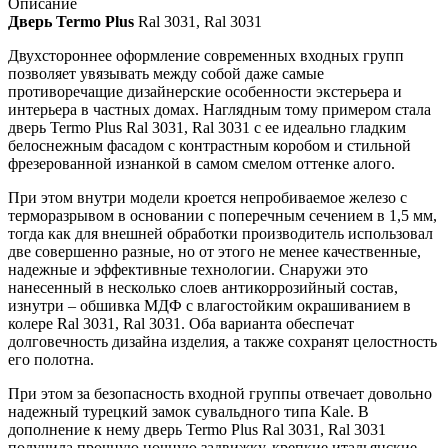
Описание
Дверь Termo Plus
Ral 3031, Ral 3031
Двухстороннее оформление современных входных групп
позволяет увязывать между собой даже самые
противоречащие дизайнерские особенности экстерьера и
интерьера в частных домах. Наглядным тому примером стала
дверь Termo Plus Ral 3031, Ral 3031 с ее идеально гладким
белоснежным фасадом с контрастным коробом и стильной
фрезерованной изнанкой в самом смелом оттенке алого.
При этом внутри модели кроется непробиваемое железо с
терморазрывом в основании с поперечным сечением в 1,5 мм,
тогда как для внешней обработки производитель использовал
две совершенно разные, но от этого не менее качественные,
надежные и эффективные технологии. Снаружи это
нанесенный в несколько слоев антикоррозийный состав,
изнутри – обшивка МДФ с влагостойким окрашиванием в
колере Ral 3031, Ral 3031. Оба варианта обеспечат
долговечность дизайна изделия, а также сохранят целостность
его полотна.
При этом за безопасность входной группы отвечает довольно
надежный турецкий замок сувальдного типа Kale. В
дополнение к нему дверь Termo Plus Ral 3031, Ral 3031
получила прочную ночную задвижку, крепкие итальянские