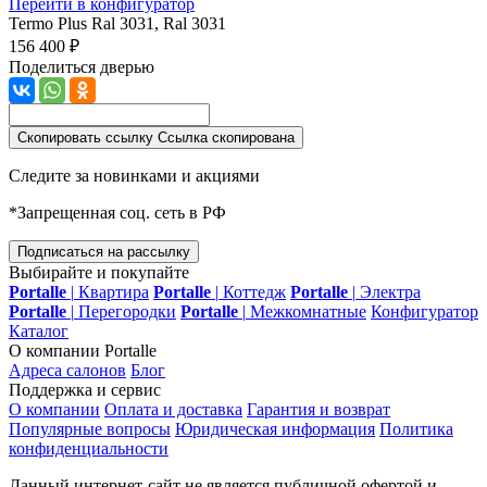
Перейти в конфигуратор
Termo Plus
Ral 3031, Ral 3031
156 400 ₽
Поделиться дверью
Скопировать ссылку
Ссылка скопирована
Следите за новинками и акциями
*Запрещенная соц. сеть в РФ
Подписаться на рассылку
Выбирайте и покупайте
Portalle
|
Квартира
Portalle
|
Коттедж
Portalle
|
Электра
Portalle
|
Перегородки
Portalle
|
Межкомнатные
Конфигуратор
Каталог
О компании Portalle
Адреса салонов
Блог
Поддержка и сервис
О компании
Оплата и доставка
Гарантия и возврат
Популярные вопросы
Юридическая информация
Политика
конфиденциальности
Данный интернет-сайт не является публичной офертой и