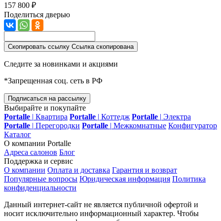
157 800 ₽
Поделиться дверью
Скопировать ссылку
Ссылка скопирована
Следите за новинками и акциями
*Запрещенная соц. сеть в РФ
Подписаться на рассылку
Выбирайте и покупайте
Portalle
|
Квартира
Portalle
|
Коттедж
Portalle
|
Электра
Portalle
|
Перегородки
Portalle
|
Межкомнатные
Конфигуратор
Каталог
О компании Portalle
Адреса салонов
Блог
Поддержка и сервис
О компании
Оплата и доставка
Гарантия и возврат
Популярные вопросы
Юридическая информация
Политика
конфиденциальности
Данный интернет-сайт не является публичной офертой и
носит исключительно информационный характер. Чтобы