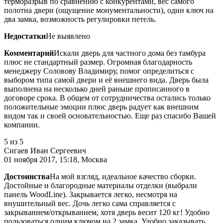
терморазрыв по сравнению с конкурентами, вес самого
полотна двери (ощущение монументальности), один ключ на
два замка, возможность регулировки петель.
Недостатки
Не выявлено
Комментарий
Искали дверь для частного дома без тамбура
плюс не стандартный размер. Огромная благодарность
менеджеру Соловову Владимиру, помог определиться с
выбором типа самой двери и её внешнего вида. Дверь была
выполнена на несколько дней раньше прописанного в
договоре срока. В общем от сотрудничества остались только
положительные эмоции плюс дверь радует как внешним
видом так и своей основательностью. Еще раз спасибо Вашей
компании.
5
из 5
Сигаев Иван Сергеевич
01 ноября 2017, 15:18, Москва
Достоинства
На мой взгляд, идеальное качество сборки.
Достойные и благородные материалы отделки (выбрали
панель WoodLine). Закрывается легко, несмотря на
внушительный вес. Дочь легко сама справляется с
закрыванием/открыванием, хотя дверь весит 120 кг! Удобно
пользоваться одним ключом на 2 замка. Удобно заказывать