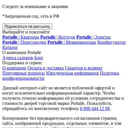
Следите за новинками и акциями
*Запрещенная соц. сеть в РФ
Подписаться на рассылку
Выбирайте и покупайте
Portalle
|
Квартира
Portalle
|
Коттедж
Portalle
|
Электра
Portalle
|
Перегородки
Portalle
|
Межкомнатные
Конфигуратор
Каталог
О компании Portalle
Адреса салонов
Блог
Поддержка и сервис
О компании
Оплата и доставка
Гарантия и возврат
Популярные вопросы
Юридическая информация
Политика
конфиденциальности
Данный интернет-сайт не является публичной офертой и
носит исключительно информационный характер. Чтобы
получить точную информацию об условиях сотрудничества и
стоимости дверей торговой марки Portalle. Пожалуйста,
обращайтесь по контактному телефону
8 800 444 12 08
.
Копирование без предварительного согласования страниц
сайта, изображений продукции, отдельных элементов, в том