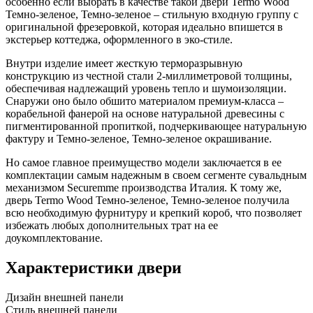
особенно если выбрать в качестве такой двери Termo Wood
Темно-зеленое, Темно-зеленое – стильную входную группу с
оригинальной фрезеровкой, которая идеально впишется в
экстерьер коттеджа, оформленного в эко-стиле.
Внутри изделие имеет жесткую терморазрывную
конструкцию из честной стали 2-миллиметровой толщины,
обеспечивая надлежащий уровень тепло и шумоизоляции.
Снаружи оно было обшито материалом премиум-класса –
корабельной фанерой на основе натуральной древесины с
пигментированной пропиткой, подчеркивающее натуральную
фактуру и Темно-зеленое, Темно-зеленое окрашивание.
Но самое главное преимущество модели заключается в ее
комплектации самым надежным в своем сегменте сувальдным
механизмом Securemme производства Италия. К тому же,
дверь Termo Wood Темно-зеленое, Темно-зеленое получила
всю необходимую фурнитуру и крепкий короб, что позволяет
избежать любых дополнительных трат на ее
доукомплектование.
Характеристики двери
Дизайн внешней панели
Стиль внешней панели