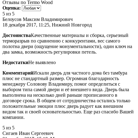
Отзывы по Termo Wood
Оценка:
5
из 5
Белоусов Максим Владимирович
18 декабря 2017, 11:25, Нижний Новгород
Достоинства
Качественные материалы и сборка, серьезный
терморазрыв по сравнению с конкурентами, вес самого
полотна двери (ощущение монументальности), один ключ на
два замка, возможность регулировки петель.
Недостатки
Не выявлено
Комментарий
Искали дверь для частного дома без тамбура
плюс не стандартный размер. Огромная благодарность
менеджеру Соловову Владимиру, помог определиться с
выбором типа самой двери и её внешнего вида. Дверь была
выполнена на несколько дней раньше прописанного в
договоре срока. В общем от сотрудничества остались только
положительные эмоции плюс дверь радует как внешним
видом так и своей основательностью. Еще раз спасибо Вашей
компании.
5
из 5
Сигаев Иван Сергеевич