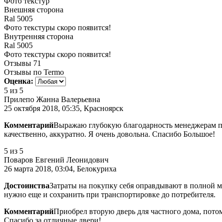
Фото текстур
Внешняя сторона
Ral 5005
Фото текстуры скоро появится!
Внутренняя сторона
Ral 5005
Фото текстуры скоро появится!
Отзывы
71
Отзывы по Termo
Оценка:
5
из 5
Прилепо Жанна Валерьевна
25 октября 2018, 05:35, Красноярск
Комментарий
Выражаю глубокую благодарность менеджерам по 
качественно, аккуратно. Я очень довольна. Спасибо Большое!
5
из 5
Поваров Евгений Леонидович
26 марта 2018, 03:04, Белокуриха
Достоинства
Затраты на покупку себя оправдывают в полной м
нужно еще и сохранить при транспортировке до потребителя.
Комментарий
Приобрел вторую дверь для частного дома, пото
Спасибо за отличные двери!