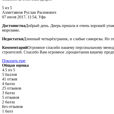
5
из 5
Ахметзянов Руслан Расимович
07 июля 2017, 11:54, Уфа
Достоинства
Добрый день. Дверь пришла в очень хорошей упак
морозами.
Недостатки
Длинный четырёхграник, и слабые саморезы. Но эт
Комментарий
Огромное спасибо нашему персональному менедже
строителей. Спасибо Вам огромное ,процветания вашему предп
Показать еще
Общая оценка
4.5
из 5
5 баллов
41 отзыв
4 балла
25 отзывов
3 балла
5 отзывов
2 балла
Без отзывов
1 балл