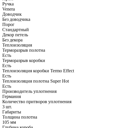
Ручка
Venera
Доводчик
Без доводчика
Порог
Стандартный
Декор петель
Без декора
Теплоизоляция
Терморазрыв полотна
Есть
Терморазрыв коробки
Есть
Теплоизоляция коробки Termo Effect
Есть
Теплоизоляция полотна Super Нot
Есть
Производитель уплотнения
Германия
Количество притворов уплотнения
3 шт.
Габариты
Толщина полотна
105 мм
Глубина короба