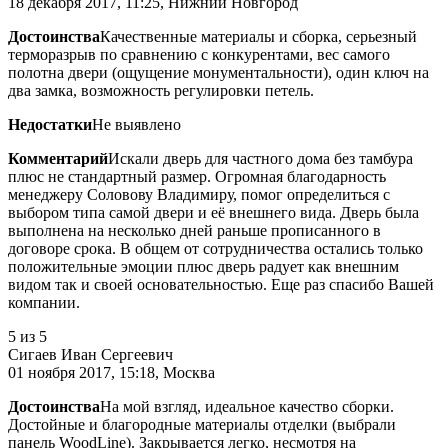
18 декабря 2017, 11:25, Нижний Новгород
Достоинства
Качественные материалы и сборка, серьезный
терморазрыв по сравнению с конкурентами, вес самого
полотна двери (ощущение монументальности), один ключ на
два замка, возможность регулировки петель.
Недостатки
Не выявлено
Комментарий
Искали дверь для частного дома без тамбура
плюс не стандартный размер. Огромная благодарность
менеджеру Соловову Владимиру, помог определиться с
выбором типа самой двери и её внешнего вида. Дверь была
выполнена на несколько дней раньше прописанного в
договоре срока. В общем от сотрудничества остались только
положительные эмоции плюс дверь радует как внешним
видом так и своей основательностью. Еще раз спасибо Вашей
компании.
5
из 5
Сигаев Иван Сергеевич
01 ноября 2017, 15:18, Москва
Достоинства
На мой взгляд, идеальное качество сборки.
Достойные и благородные материалы отделки (выбрали
панель WoodLine). Закрывается легко, несмотря на