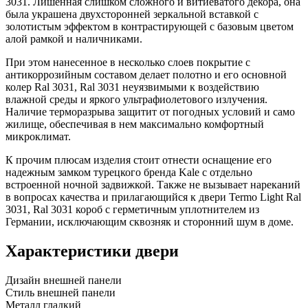
3031. Лишенная слишком сложного и витиеватого декора, она
была украшена двухсторонней зеркальной вставкой с
золотистым эффектом в контрастирующей с базовым цветом
алой рамкой и наличниками.
При этом нанесенное в несколько слоев покрытие с
антикоррозийным составом делает полотно и его основной
колер Ral 3031, Ral 3031 неуязвимыми к воздействию
влажной среды и яркого ультрафиолетового излучения.
Наличие терморазрыва защитит от погодных условий и само
жилище, обеспечивая в нем максимально комфортный
микроклимат.
К прочим плюсам изделия стоит отнести оснащение его
надежным замком турецкого бренда Kale с отдельно
встроенной ночной задвижкой. Также не вызывает нареканий
в вопросах качества и прилагающийся к двери Termo Light Ral
3031, Ral 3031 короб с герметичным уплотнителем из
Германии, исключающим сквозняк и сторонний шум в доме.
Характеристики двери
Дизайн внешней панели
Стиль внешней панели
Металл гладкий