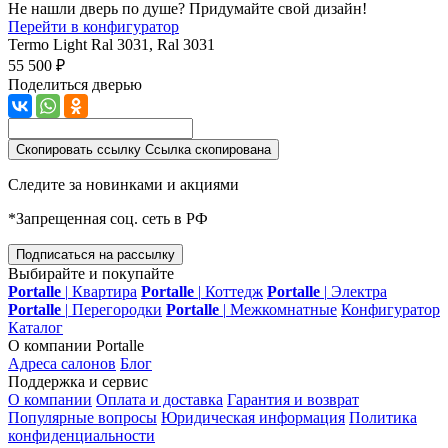
Не нашли дверь по душе? Придумайте свой дизайн!
Перейти в конфигуратор
Termo Light
Ral 3031, Ral 3031
55 500 ₽
Поделиться дверью
Скопировать ссылку
Ссылка скопирована
Следите за новинками и акциями
*Запрещенная соц. сеть в РФ
Подписаться на рассылку
Выбирайте и покупайте
Portalle
|
Квартира
Portalle
|
Коттедж
Portalle
|
Электра
Portalle
|
Перегородки
Portalle
|
Межкомнатные
Конфигуратор
Каталог
О компании Portalle
Адреса салонов
Блог
Поддержка и сервис
О компании
Оплата и доставка
Гарантия и возврат
Популярные вопросы
Юридическая информация
Политика
конфиденциальности