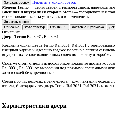
Перейти в конфигуратор
Заказать звонок
Модель Termo
— серия дверей с терморазрывом, надежной замко
Внешняя и внутренняя сторона Metal
— холоднокатаная стал
использовании как на улице, так и в помещении.
Заказать звонок
Описание
Фото текстур
Отзывы
71
Доставка и упаковка
Док
Описание
Дверь Termo
Ral 3031, Ral 3031
Красная входная дверь Termo Ral 3031, Ral 3031 с терморазры
изящный карниз и идеально гладкое полотно с легким сатиновы
внутренних теплоизоляционных слоев по полотну и коробке.
Сюда же стоит отнести износостойкое покрытие против коррози
Ral 3031, Ral 3031 от выгорания под прямыми солнечными луч
хозяев своей безупречностью.
Среди прочих весомых преимуществ – комплектация модели лу
взлома, благодаря чему дверь Termo Ral 3031, Ral 3031 сможет
Характеристики двери