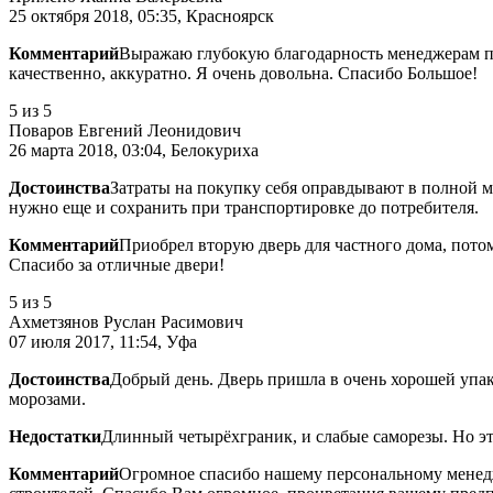
25 октября 2018, 05:35, Красноярск
Комментарий
Выражаю глубокую благодарность менеджерам по 
качественно, аккуратно. Я очень довольна. Спасибо Большое!
5
из 5
Поваров Евгений Леонидович
26 марта 2018, 03:04, Белокуриха
Достоинства
Затраты на покупку себя оправдывают в полной м
нужно еще и сохранить при транспортировке до потребителя.
Комментарий
Приобрел вторую дверь для частного дома, пото
Спасибо за отличные двери!
5
из 5
Ахметзянов Руслан Расимович
07 июля 2017, 11:54, Уфа
Достоинства
Добрый день. Дверь пришла в очень хорошей упак
морозами.
Недостатки
Длинный четырёхграник, и слабые саморезы. Но эт
Комментарий
Огромное спасибо нашему персональному менедже