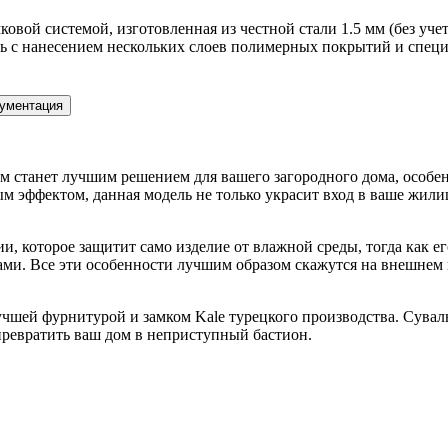
вой системой, изготовленная из честной стали 1.5 мм (без учет
ь с нанесением нескольких слоев полимерных покрытий и специ
ументация
вом станет лучшим решением для вашего загородного дома, особ
м эффектом, данная модель не только украсит вход в ваше жилищ
и, которое защитит само изделие от влажной среды, тогда как 
ами. Все эти особенности лучшим образом скажутся на внешнем 
чшей фурнитурой и замком Kale турецкого производства. Сувал
 превратить ваш дом в неприступный бастион.