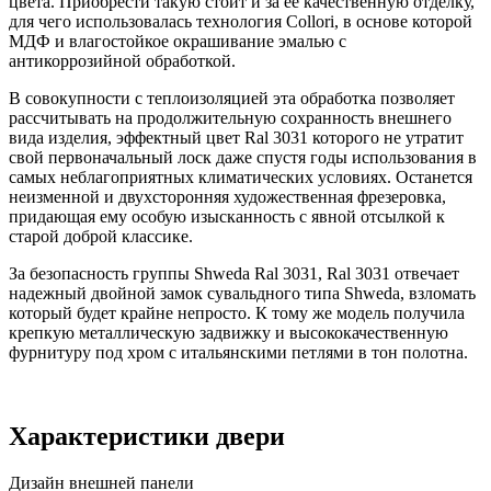
цвета. Приобрести такую стоит и за ее качественную отделку,
для чего использовалась технология Collori, в основе которой
МДФ и влагостойкое окрашивание эмалью с
антикоррозийной обработкой.
В совокупности с теплоизоляцией эта обработка позволяет
рассчитывать на продолжительную сохранность внешнего
вида изделия, эффектный цвет Ral 3031 которого не утратит
свой первоначальный лоск даже спустя годы использования в
самых неблагоприятных климатических условиях. Останется
неизменной и двухсторонняя художественная фрезеровка,
придающая ему особую изысканность с явной отсылкой к
старой доброй классике.
За безопасность группы Shweda Ral 3031, Ral 3031 отвечает
надежный двойной замок сувальдного типа Shweda, взломать
который будет крайне непросто. К тому же модель получила
крепкую металлическую задвижку и высококачественную
фурнитуру под хром с итальянскими петлями в тон полотна.
Характеристики двери
Дизайн внешней панели