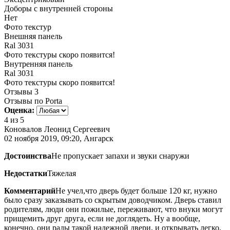
Доборы с внутренней стороны
Нет
Фото текстур
Внешняя панель
Ral 3031
Фото текстуры скоро появится!
Внутренняя панель
Ral 3031
Фото текстуры скоро появится!
Отзывы
3
Отзывы по Porta
Оценка:
4
из 5
Коновалов Леонид Сергеевич
02 ноября 2019, 09:20, Ангарск
Достоинства
Не пропускает запахи и звуки снаружи
Недостатки
Тяжелая
Комментарий
Не учел,что дверь будет больше 120 кг, нужно
было сразу заказывать со скрытым доводчиком. Дверь ставил
родителям, люди они пожилые, переживают, что внуки могут
прищемить друг друга, если не доглядеть. Ну а вообще,
конечно, они рады такой надежной двери, и открывать легко,