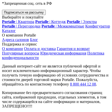
*Запрещенная соц. сеть в РФ
Подписаться на рассылку
Выбирайте и покупайте
Portalle
|
Квартира
Portalle
|
Коттедж
Portalle
|
Электра
Portalle
|
Перегородки
Portalle
|
Межкомнатные
Конфигуратор
Каталог
О компании Portalle
Адреса салонов
Блог
Поддержка и сервис
О компании
Оплата и доставка
Гарантия и возврат
Популярные вопросы
Юридическая информация
Политика
конфиденциальности
Данный интернет-сайт не является публичной офертой и
носит исключительно информационный характер. Чтобы
получить точную информацию об условиях сотрудничества и
стоимости дверей торговой марки Portalle. Пожалуйста,
обращайтесь по контактному телефону
8 800 444 12 08
.
Копирование без предварительного согласования страниц
сайта, изображений продукции, отдельных элементов, в том
числе содержащейся на сайте информации и материалов,
ЗАПРЕЩЕНО!!!!