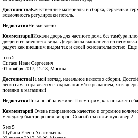
Достоинства
Качественные материалы и сборка, серьезный тер
возможность регулировки петель.
Недостатки
Не выявлено
Комментарий
Искали дверь для частного дома без тамбура пл
двери и её внешнего вида. Дверь была выполнена на несколько
радует как внешним видом так и своей основательностью. Еще
5
из 5
Сигаев Иван Сергеевич
01 ноября 2017, 15:18, Москва
Достоинства
На мой взгляд, идеальное качество сборки. Досто
легко сама справляется с закрыванием/открыванием, хотя дверь 
поездки в магазины!
Недостатки
Пока не обнаружили. Посмотрим, как покажет себя
Комментарий
Очень понравилось качество и огромное количес
менеджер быстро решил вопрос. Спасибо за отличную дверь!
5
из 5
Шубина Елена Анатольевна