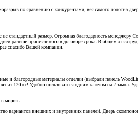
моразрыв по сравнению с конкурентами, вес самого полотна две
юс не стандартный размер. Огромная благодарность менеджеру С
 дней раньше прописанного в договоре срока. В общем от сотру
 раз спасибо Вашей компании.
йные и благородные материалы отделки (выбрали панель WoodLin
весит 120 кг! Удобно пользоваться одним ключом на 2 замка. Удо
 в морозы
тво вариантов внешних и внутренних панелей. Дверь скомпонова