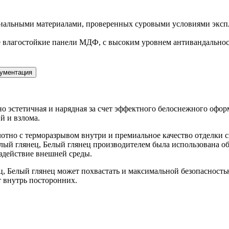
иальными материалами, проверенных суровыми условиями экспл
влагостойкие панели МДФ, с высоким уровнем антивандальност
ументация
но эстетичная и нарядная за счет эффектного белоснежного офор
й и взлома.
лотно с терморазрывом внутри и премиальное качество отделки 
елый глянец, Белый глянец производителем была использована 
здействие внешней среды.
ц, Белый глянец может похвастать и максимальной безопаснос
т внутрь посторонних.