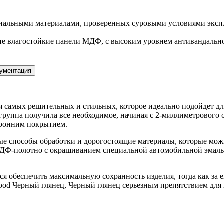
иальными материалами, проверенных суровыми условиями экспл
е влагостойкие панели МДФ, с высоким уровнем антивандальнос
ументация
я самых решительных и стильных, которое идеально подойдет дл
группа получила все необходимое, начиная с 2-миллиметрового
оронним покрытием.
е способы обработки и дорогостоящие материалы, которые можн
МДФ-полотно с окрашиванием специальной автомобильной эмаль
я обеспечить максимальную сохранность изделия, тогда как за е
ood Черный глянец, Черный глянец серьезным препятствием для 