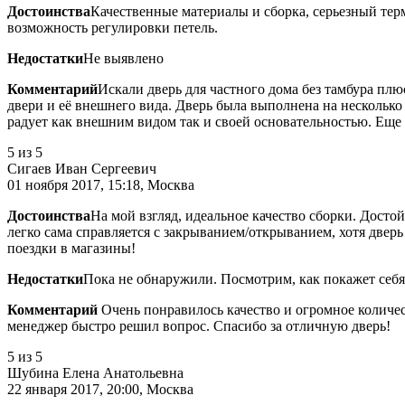
Достоинства
Качественные материалы и сборка, серьезный тер
возможность регулировки петель.
Недостатки
Не выявлено
Комментарий
Искали дверь для частного дома без тамбура пл
двери и её внешнего вида. Дверь была выполнена на несколько
радует как внешним видом так и своей основательностью. Еще
5
из 5
Сигаев Иван Сергеевич
01 ноября 2017, 15:18, Москва
Достоинства
На мой взгляд, идеальное качество сборки. Досто
легко сама справляется с закрыванием/открыванием, хотя дверь 
поездки в магазины!
Недостатки
Пока не обнаружили. Посмотрим, как покажет себя
Комментарий
Очень понравилось качество и огромное количес
менеджер быстро решил вопрос. Спасибо за отличную дверь!
5
из 5
Шубина Елена Анатольевна
22 января 2017, 20:00, Москва