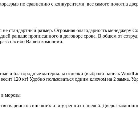
моразрыв по сравнению с конкурентами, вес самого полотна две
юс не стандартный размер. Огромная благодарность менеджеру С
 дней раньше прописанного в договоре срока. В общем от сотру
 раз спасибо Вашей компании.
йные и благородные материалы отделки (выбрали панель WoodLin
весит 120 кг! Удобно пользоваться одним ключом на 2 замка. Удо
 в морозы
тво вариантов внешних и внутренних панелей. Дверь скомпонова