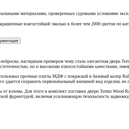
иальными материалами, проверенных суровыми условиями экспл
рашенные влагостойкой эмалью в более чем 2000 цветов по ка
ументация
неброско, наглядным примером чему стала элегантная дверь Ter
 эстетичностью, но и высокими износостойкими качествами, име
пользовал прочные плиты МДФ с покраской в базовый колер Ral
е удается сохранить первоначальный внешний вид изделия, не п
ы от взлома. Для этого в комплект поставки двери Termo Wood R
сной фурнитурой, включая усиливающую безопасность задвижку