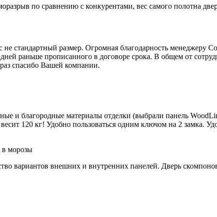
моразрыв по сравнению с конкурентами, вес самого полотна две
юс не стандартный размер. Огромная благодарность менеджеру С
 дней раньше прописанного в договоре срока. В общем от сотру
 раз спасибо Вашей компании.
йные и благородные материалы отделки (выбрали панель WoodLin
весит 120 кг! Удобно пользоваться одним ключом на 2 замка. Удо
 в морозы
тво вариантов внешних и внутренних панелей. Дверь скомпонова