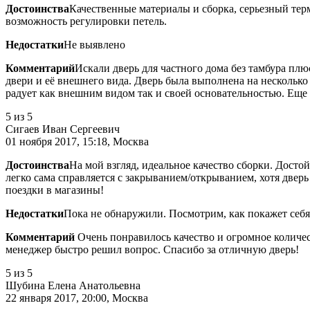
Достоинства
Качественные материалы и сборка, серьезный тер
возможность регулировки петель.
Недостатки
Не выявлено
Комментарий
Искали дверь для частного дома без тамбура пл
двери и её внешнего вида. Дверь была выполнена на несколько
радует как внешним видом так и своей основательностью. Еще
5
из 5
Сигаев Иван Сергеевич
01 ноября 2017, 15:18, Москва
Достоинства
На мой взгляд, идеальное качество сборки. Досто
легко сама справляется с закрыванием/открыванием, хотя дверь 
поездки в магазины!
Недостатки
Пока не обнаружили. Посмотрим, как покажет себя
Комментарий
Очень понравилось качество и огромное количес
менеджер быстро решил вопрос. Спасибо за отличную дверь!
5
из 5
Шубина Елена Анатольевна
22 января 2017, 20:00, Москва