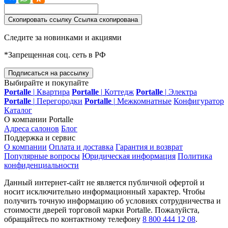
Скопировать ссылку
Ссылка скопирована
Следите за новинками и акциями
*Запрещенная соц. сеть в РФ
Подписаться на рассылку
Выбирайте и покупайте
Portalle
|
Квартира
Portalle
|
Коттедж
Portalle
|
Электра
Portalle
|
Перегородки
Portalle
|
Межкомнатные
Конфигуратор
Каталог
О компании Portalle
Адреса салонов
Блог
Поддержка и сервис
О компании
Оплата и доставка
Гарантия и возврат
Популярные вопросы
Юридическая информация
Политика
конфиденциальности
Данный интернет-сайт не является публичной офертой и
носит исключительно информационный характер. Чтобы
получить точную информацию об условиях сотрудничества и
стоимости дверей торговой марки Portalle. Пожалуйста,
обращайтесь по контактному телефону
8 800 444 12 08
.