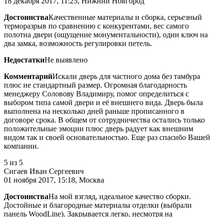
18 декабря 2017, 11:25, Нижний Новгород
Достоинства
Качественные материалы и сборка, серьезный
терморазрыв по сравнению с конкурентами, вес самого
полотна двери (ощущение монументальности), один ключ на
два замка, возможность регулировки петель.
Недостатки
Не выявлено
Комментарий
Искали дверь для частного дома без тамбура
плюс не стандартный размер. Огромная благодарность
менеджеру Соловову Владимиру, помог определиться с
выбором типа самой двери и её внешнего вида. Дверь была
выполнена на несколько дней раньше прописанного в
договоре срока. В общем от сотрудничества остались только
положительные эмоции плюс дверь радует как внешним
видом так и своей основательностью. Еще раз спасибо Вашей
компании.
5
из 5
Сигаев Иван Сергеевич
01 ноября 2017, 15:18, Москва
Достоинства
На мой взгляд, идеальное качество сборки.
Достойные и благородные материалы отделки (выбрали
панель WoodLine). Закрывается легко, несмотря на