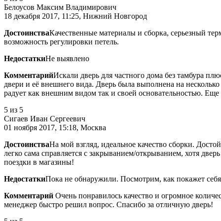
Белоусов Максим Владимирович
18 декабря 2017, 11:25, Нижний Новгород
Достоинства
Качественные материалы и сборка, серьезный тер
возможность регулировки петель.
Недостатки
Не выявлено
Комментарий
Искали дверь для частного дома без тамбура пл
двери и её внешнего вида. Дверь была выполнена на несколько
радует как внешним видом так и своей основательностью. Еще
5
из 5
Сигаев Иван Сергеевич
01 ноября 2017, 15:18, Москва
Достоинства
На мой взгляд, идеальное качество сборки. Досто
легко сама справляется с закрыванием/открыванием, хотя дверь 
поездки в магазины!
Недостатки
Пока не обнаружили. Посмотрим, как покажет себя
Комментарий
Очень понравилось качество и огромное количес
менеджер быстро решил вопрос. Спасибо за отличную дверь!