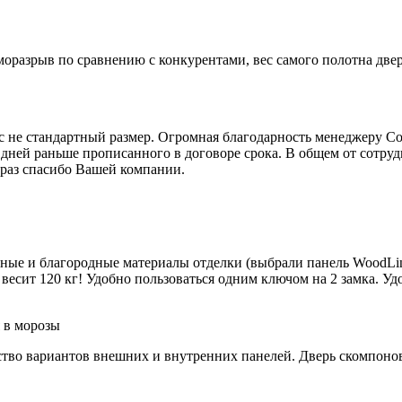
моразрыв по сравнению с конкурентами, вес самого полотна две
юс не стандартный размер. Огромная благодарность менеджеру С
 дней раньше прописанного в договоре срока. В общем от сотру
 раз спасибо Вашей компании.
йные и благородные материалы отделки (выбрали панель WoodLin
весит 120 кг! Удобно пользоваться одним ключом на 2 замка. Удо
 в морозы
тво вариантов внешних и внутренних панелей. Дверь скомпонова