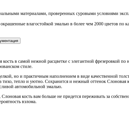
иальными материалами, проверенных суровыми условиями экспл
крашенные влагостойкой эмалью в более чем 2000 цветов по к
ументация
 кость в самой нежной расцветке с элегантной фрезеровкой по 
рованском стиле.
тделкой, но и практичным наполнением в виде качественной тол
а тихо, тепло и уютно. Сохранится и нежный оттенок Слоновая к
сливой автомобильной эмалью.
ь, Слоновая кость вам больше не придется переживать за собст
роятность взлома.