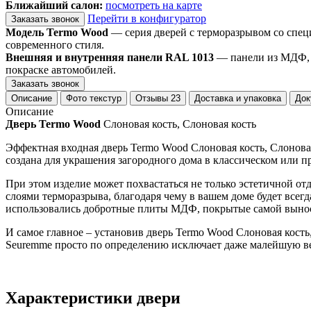
Ближайший салон:
посмотреть на карте
Перейти в конфигуратор
Заказать звонок
Модель Termo Wood
— серия дверей с терморазрывом со спец
современного стиля.
Внешняя и внутренняя панели RAL 1013
— панели из МДФ, о
покраске автомобилей.
Заказать звонок
Описание
Фото текстур
Отзывы
23
Доставка и упаковка
Док
Описание
Дверь Termo Wood
Слоновая кость, Слоновая кость
Эффектная входная дверь Termo Wood Слоновая кость, Слоновая
создана для украшения загородного дома в классическом или п
При этом изделие может похвастаться не только эстетичной о
слоями терморазрыва, благодаря чему в вашем доме будет всегд
использовались добротные плиты МДФ, покрытые самой выно
И самое главное – установив дверь Termo Wood Слоновая кост
Seuremme просто по определению исключает даже малейшую ве
Характеристики двери