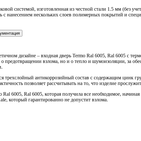
вой системой, изготовленная из честной стали 1.5 мм (без учет
ь с нанесением нескольких слоев полимерных покрытий и специ
ументация
кетичном дизайне – входная дверь Termo Ral 6005, Ral 6005 с т
 о предотвращении взлома, но и о тепло и шумоизоляции, за обе
и.
вался трехслойный антикоррозийный состав с содержащим цинк
актичность позволяет рассчитывать на то, что изделие прослужит
Ral 6005, Ral 6005, которая получила все необходимое, начиная
ale, который гарантированно не допустит взлома.