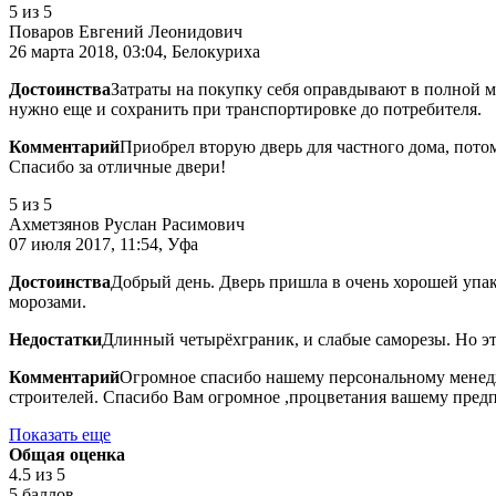
5
из 5
Поваров Евгений Леонидович
26 марта 2018, 03:04, Белокуриха
Достоинства
Затраты на покупку себя оправдывают в полной м
нужно еще и сохранить при транспортировке до потребителя.
Комментарий
Приобрел вторую дверь для частного дома, пото
Спасибо за отличные двери!
5
из 5
Ахметзянов Руслан Расимович
07 июля 2017, 11:54, Уфа
Достоинства
Добрый день. Дверь пришла в очень хорошей упак
морозами.
Недостатки
Длинный четырёхграник, и слабые саморезы. Но эт
Комментарий
Огромное спасибо нашему персональному менедже
строителей. Спасибо Вам огромное ,процветания вашему предп
Показать еще
Общая оценка
4.5
из 5
5 баллов