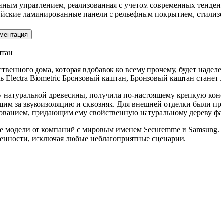
нным управлением, реализованная с учетом современных тенде
йские ламинированные панели с рельефным покрытием, стилизо
ментация
штан
бственного дома, которая вдобавок ко всему прочему, будет на
ь Electra Biometric Бронзовый каштан, Бронзовый каштан станет
 натуральной древесины, получила по-настоящему крепкую конс
щим за звукоизоляцию и сквозняк. Для внешней отделки были п
ванием, придающим ему свойственную натуральному дереву фа
е модели от компаний с мировым именем Securemme и Samsung. П
ищенности, исключая любые неблагоприятные сценарии.