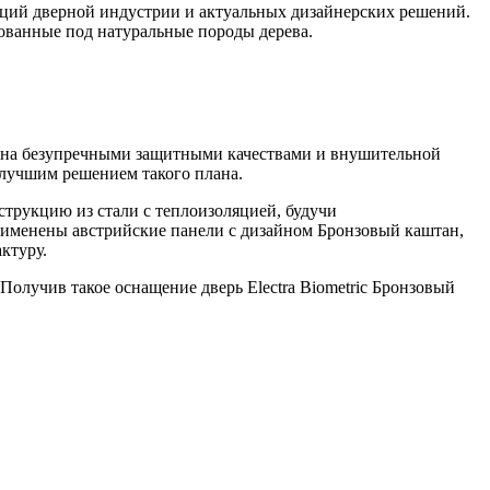
нций дверной индустрии и актуальных дизайнерских решений.
ванные под натуральные породы дерева.
делена безупречными защитными качествами и внушительной
 лучшим решением такого плана.
трукцию из стали с теплоизоляцией, будучи
рименены австрийские панели с дизайном Бронзовый каштан,
ктуру.
олучив такое оснащение дверь Electra Biometric Бронзовый