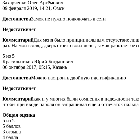
Захарченко Олег Артёмович
09 февраля 2019, 14:21, Омск
Достоинства
Замок не нужно подключать к сети
Недостатки
нет
Комментарий
Для меня было принципиальным отсутствие лишни
раз. На мой взгляд, дверь стоит своих денег, замок работает без
5
из 5
Красильников Юрий Богданович
06 октября 2017, 05:15, Казань
Достоинства
Можно настроить двойную идентификацию
Недостатки
нет
Комментарий
как и у многих были сомнения в надежности тако
чтобы при вводе пароля он запрашивал еще и отпечаток пальца.
Общая оценка
5
из 5
5 баллов
3 отзыва
4 балла