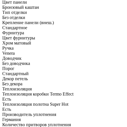
Цвет панели
Бронзовый каштан
Тип отделки
Без отделки
Крепление панели (внеш.)
Стандартное
Фурнитура
Цвет фурнитуры
Хром матовый
Ручка
Venera
Доводчик
Без доводчика
Порог
Стандартный
Декор петель
Без декора
Теплоизоляция
Теплоизоляция коробки Termo Effect
Есть
Теплоизоляция полотна Super Нot
Есть
Производитель уплотнения
Германия
Количество притворов уплотнения