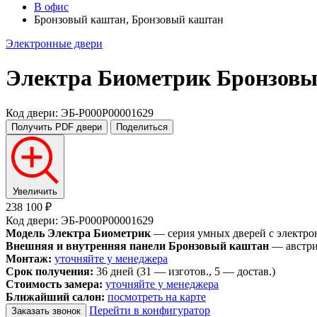
В офис
Бронзовый каштан, Бронзовый каштан
Электронные двери
Электра Биометрик
Бронзовы
Код двери: ЭБ-P000P00001629
Получить PDF
двери
Поделиться
Увеличить
238 100 ₽
Код двери: ЭБ-P000P00001629
Модель Электра Биометрик
— серия умных дверей с электро
Внешняя и внутренняя панели Бронзовый каштан
— австри
Монтаж:
уточняйте у менеджера
Срок получения:
36 дней (31 — изготов., 5 — достав.)
Стоимость замера:
уточняйте у менеджера
Ближайший салон:
посмотреть на карте
Перейти в конфигуратор
Заказать звонок