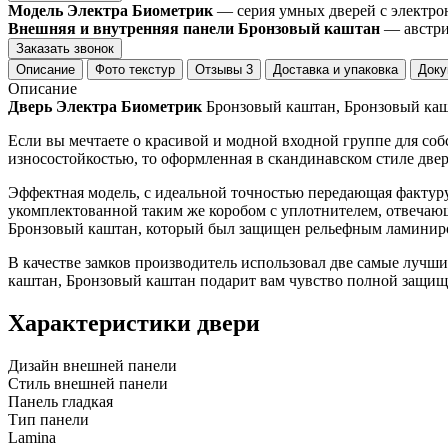
Модель Электра Биометрик
— серия умных дверей с электро
Внешняя и внутренняя панели Бронзовый каштан
— австри
Заказать звонок
Описание
Фото текстур
Отзывы
3
Доставка и упаковка
Доку
Описание
Дверь Электра Биометрик
Бронзовый каштан, Бронзовый ка
Если вы мечтаете о красивой и модной входной группе для со
износостойкостью, то оформленная в скандинавском стиле двер
Эффектная модель, с идеальной точностью передающая фактуру
укомплектованной таким же коробом с уплотнителем, отвечаю
Бронзовый каштан, который был защищен рельефным ламиниро
В качестве замков производитель использовал две самые лучши
каштан, Бронзовый каштан подарит вам чувство полной защ
Характеристики двери
Дизайн внешней панели
Стиль внешней панели
Панель гладкая
Тип панели
Lamina