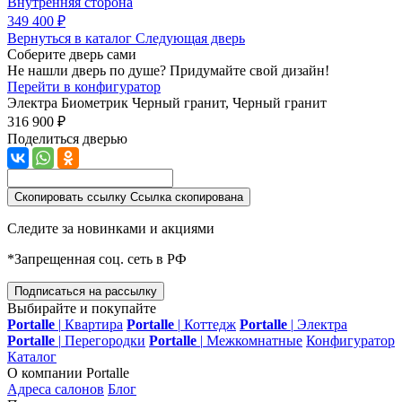
Внутренняя сторона
349 400 ₽
Вернуться в каталог
Следующая дверь
Соберите дверь сами
Не нашли дверь по душе? Придумайте свой дизайн!
Перейти в конфигуратор
Электра Биометрик
Черный гранит, Черный гранит
316 900 ₽
Поделиться дверью
Скопировать ссылку
Ссылка скопирована
Следите за новинками и акциями
*Запрещенная соц. сеть в РФ
Подписаться на рассылку
Выбирайте и покупайте
Portalle
|
Квартира
Portalle
|
Коттедж
Portalle
|
Электра
Portalle
|
Перегородки
Portalle
|
Межкомнатные
Конфигуратор
Каталог
О компании Portalle
Адреса салонов
Блог