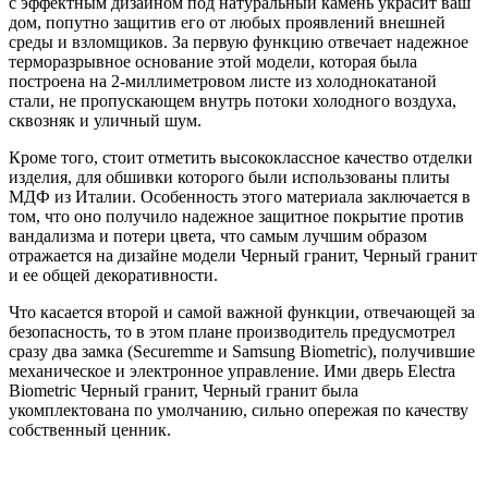
с эффектным дизайном под натуральный камень украсит ваш
дом, попутно защитив его от любых проявлений внешней
среды и взломщиков. За первую функцию отвечает надежное
терморазрывное основание этой модели, которая была
построена на 2-миллиметровом листе из холоднокатаной
стали, не пропускающем внутрь потоки холодного воздуха,
сквозняк и уличный шум.
Кроме того, стоит отметить высококлассное качество отделки
изделия, для обшивки которого были использованы плиты
МДФ из Италии. Особенность этого материала заключается в
том, что оно получило надежное защитное покрытие против
вандализма и потери цвета, что самым лучшим образом
отражается на дизайне модели Черный гранит, Черный гранит
и ее общей декоративности.
Что касается второй и самой важной функции, отвечающей за
безопасность, то в этом плане производитель предусмотрел
сразу два замка (Securemme и Samsung Biometric), получившие
механическое и электронное управление. Ими дверь Electra
Biometric Черный гранит, Черный гранит была
укомплектована по умолчанию, сильно опережая по качеству
собственный ценник.