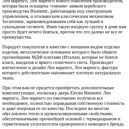
Лен маренго, Лен маренго нового поколения производителя,
которая была оснащена «умным» замком корейского
производства Biometric, работающим под электронным
управлением, и итальянским классическим механизмом
Securemme, зарекомендовавшим себя как лучший в
сувальдном сегменте. Имея такую входную группу в доме вам
просто будет нечего бояться, притом что это далеко не все ее
преимущества.
Порадует покупателя и качество с внешним видом отделки
изделия, металлическое основание которого было обшито
прочнейшими МДФ-плитами (Италия), которые не боятся
влаги, вандалов и яркого солнечного света. Производит
впечатление и дизайн Лен маренго, Лен маренго, фактура
которого действительно напоминает плотную натуральную
ткань.
При этом вам не придется приобретать дополнительные
комплектующие, поскольку дверь Electra Biometric Лен
маренго, Лен маренго по умолчанию получила все
необходимое, полностью оправдывая собственную стоимость
и даже опережая ее по качеству. Последнее во многом
обусловлено тепло и шумоизоляционными свойствами,
обеспечиваемыми прочнейшей основой с терморазрывом и
герметичным уплотнителем проверенного немецкого бренда.