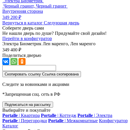
Электра Биометрик
Черный гранит, Черный гранит
Внутренняя сторона
349 200 ₽
Вернуться в каталог
Следующая дверь
Соберите дверь сами
Не нашли дверь по душе? Придумайте свой дизайн!
Перейти в конфигуратор
Электра Биометрик
Лен маренго, Лен маренго
349 400 ₽
Поделиться дверью
Скопировать ссылку
Ссылка скопирована
Следите за новинками и акциями
*Запрещенная соц. сеть в РФ
Подписаться на рассылку
Выбирайте и покупайте
Portalle
|
Квартира
Portalle
|
Коттедж
Portalle
|
Электра
Portalle
|
Перегородки
Portalle
|
Межкомнатные
Конфигуратор
Каталог